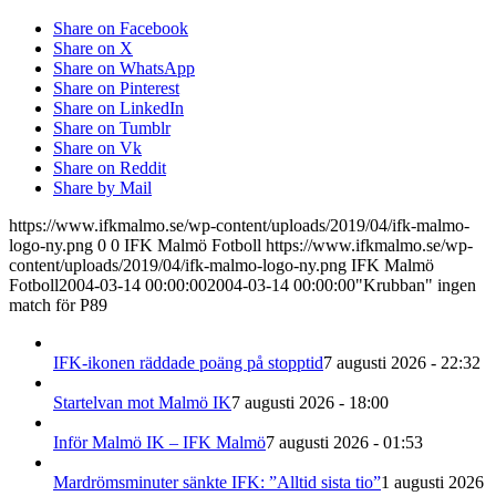
Share on Facebook
Share on X
Share on WhatsApp
Share on Pinterest
Share on LinkedIn
Share on Tumblr
Share on Vk
Share on Reddit
Share by Mail
https://www.ifkmalmo.se/wp-content/uploads/2019/04/ifk-malmo-
logo-ny.png
0
0
IFK Malmö Fotboll
https://www.ifkmalmo.se/wp-
content/uploads/2019/04/ifk-malmo-logo-ny.png
IFK Malmö
Fotboll
2004-03-14 00:00:00
2004-03-14 00:00:00
"Krubban" ingen
match för P89
IFK-ikonen räddade poäng på stopptid
7 augusti 2026 - 22:32
Startelvan mot Malmö IK
7 augusti 2026 - 18:00
Inför Malmö IK – IFK Malmö
7 augusti 2026 - 01:53
Mardrömsminuter sänkte IFK: ”Alltid sista tio”
1 augusti 2026