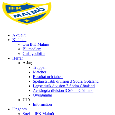
Aktuellt
Klubben
Om IFK Malmö
Bli medlem
Gula godbitar
Herrar
A-lag
Truppen
Matcher
Resultat och tabell
Spelarstatistik division 3 Södra Götaland
Lagstatistik division 3 Södra Götaland
Avstängda division 3 Södra Götaland
Övergångar
U19
Information
Ungdom
Spela i IFK Malmö