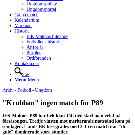
Ungdomspolicy
Ungdomsportal
Gå på match
Kalendarium
Marknad
Historia
IFK Malmös bildande
Fotbollens historia
År för år
Profiler
Ordföranden
Kontakta oss
Sök
Menu
Menu
Arkiv - Fotboll - Ungdom
"Krubban" ingen match för P89
IFK Malmös P89 har helt klart fått den start man velat på
försäsongen. Tredje vinsten mot meriterande motstånd kom på
söndagen. Lunds BK besegrades med 3-1 i en match där "di
gule" dominerade stora stunder.