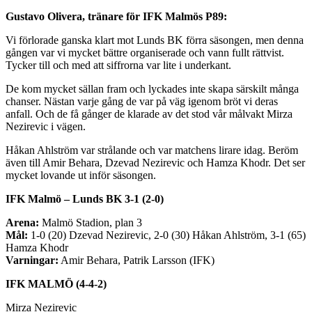
Gustavo Olivera, tränare för IFK Malmös P89:
Vi förlorade ganska klart mot Lunds BK förra säsongen, men denna
gången var vi mycket bättre organiserade och vann fullt rättvist.
Tycker till och med att siffrorna var lite i underkant.
De kom mycket sällan fram och lyckades inte skapa särskilt många
chanser. Nästan varje gång de var på väg igenom bröt vi deras
anfall. Och de få gånger de klarade av det stod vår målvakt Mirza
Nezirevic i vägen.
Håkan Ahlström var strålande och var matchens lirare idag. Beröm
även till Amir Behara, Dzevad Nezirevic och Hamza Khodr. Det ser
mycket lovande ut inför säsongen.
IFK Malmö – Lunds BK 3-1 (2-0)
Arena:
Malmö Stadion, plan 3
Mål:
1-0 (20) Dzevad Nezirevic, 2-0 (30) Håkan Ahlström, 3-1 (65)
Hamza Khodr
Varningar:
Amir Behara, Patrik Larsson (IFK)
IFK MALMÖ (4-4-2)
Mirza Nezirevic