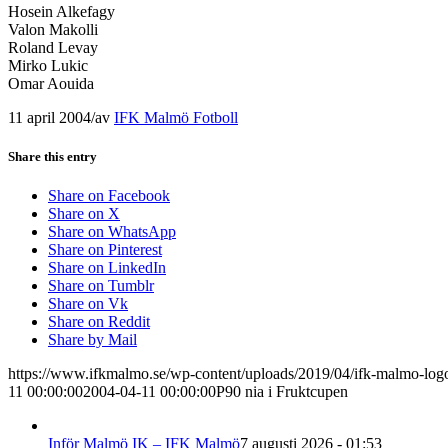
Hosein Alkefagy
Valon Makolli
Roland Levay
Mirko Lukic
Omar Aouida
11 april 2004
/
av
IFK Malmö Fotboll
Share this entry
Share on Facebook
Share on X
Share on WhatsApp
Share on Pinterest
Share on LinkedIn
Share on Tumblr
Share on Vk
Share on Reddit
Share by Mail
https://www.ifkmalmo.se/wp-content/uploads/2019/04/ifk-malmo-log
11 00:00:00
2004-04-11 00:00:00
P90 nia i Fruktcupen
Inför Malmö IK – IFK Malmö
7 augusti 2026 - 01:53