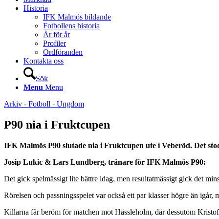
Historia
IFK Malmös bildande
Fotbollens historia
År för år
Profiler
Ordföranden
Kontakta oss
Sök
Menu
Menu
Arkiv - Fotboll - Ungdom
P90 nia i Fruktcupen
IFK Malmös P90 slutade nia i Fruktcupen ute i Veberöd. Det stod
Josip Lukic & Lars Lundberg, tränare för IFK Malmös P90:
Det gick spelmässigt lite bättre idag, men resultatmässigt gick det 
Rörelsen och passningsspelet var också ett par klasser högre än igår
Killarna får beröm för matchen mot Hässleholm, där dessutom Kristo