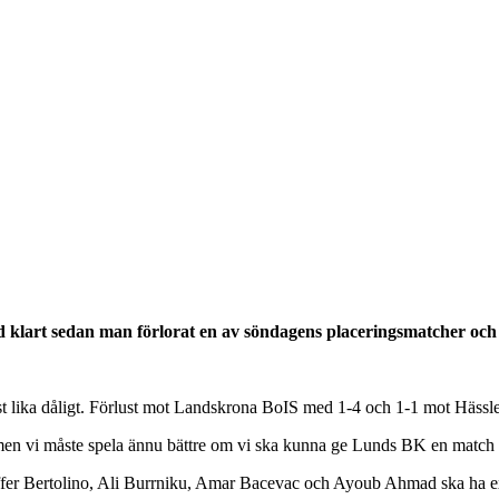
 klart sedan man förlorat en av söndagens placeringsmatcher och 
minst lika dåligt. Förlust mot Landskrona BoIS med 1-4 och 1-1 mot Häss
, men vi måste spela ännu bättre om vi ska kunna ge Lunds BK en match 
ffer Bertolino, Ali Burrniku, Amar Bacevac och Ayoub Ahmad ska ha ex