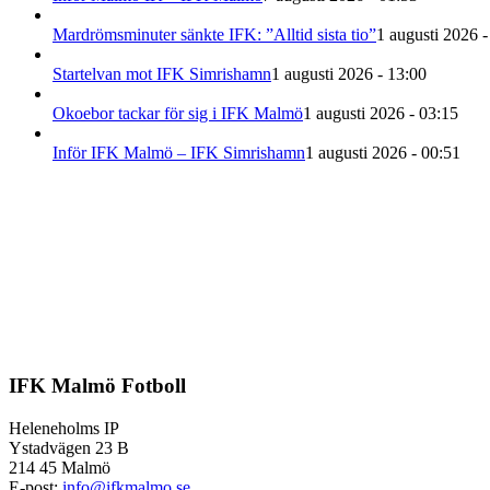
Mardrömsminuter sänkte IFK: ”Alltid sista tio”
1 augusti 2026 -
Startelvan mot IFK Simrishamn
1 augusti 2026 - 13:00
Okoebor tackar för sig i IFK Malmö
1 augusti 2026 - 03:15
Inför IFK Malmö – IFK Simrishamn
1 augusti 2026 - 00:51
IFK Malmö Fotboll
Heleneholms IP
Ystadvägen 23 B
214 45 Malmö
E-post:
info@ifkmalmo.se