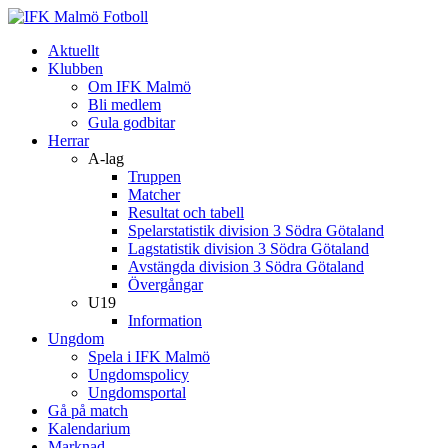
Aktuellt
Klubben
Om IFK Malmö
Bli medlem
Gula godbitar
Herrar
A-lag
Truppen
Matcher
Resultat och tabell
Spelarstatistik division 3 Södra Götaland
Lagstatistik division 3 Södra Götaland
Avstängda division 3 Södra Götaland
Övergångar
U19
Information
Ungdom
Spela i IFK Malmö
Ungdomspolicy
Ungdomsportal
Gå på match
Kalendarium
Marknad