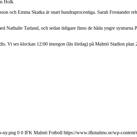
in Holk
sson och Emma Skatka är snart hundraprocentiga. Sarah Frostander reha
d Nathalie Tarland, och sedan tidigare finns de båda yngre systrarna Per
godis. Vi ses klockan 12:00 imorgon (läs lördag) på Malmö Stadion plan 
o-ny.png
0
0
IFK Malmö Fotboll
https://www.ifkmalmo.se/wp-content/