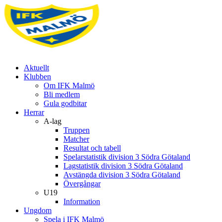
Aktuellt
Klubben
Om IFK Malmö
Bli medlem
Gula godbitar
Herrar
A-lag
Truppen
Matcher
Resultat och tabell
Spelarstatistik division 3 Södra Götaland
Lagstatistik division 3 Södra Götaland
Avstängda division 3 Södra Götaland
Övergångar
U19
Information
Ungdom
Spela i IFK Malmö