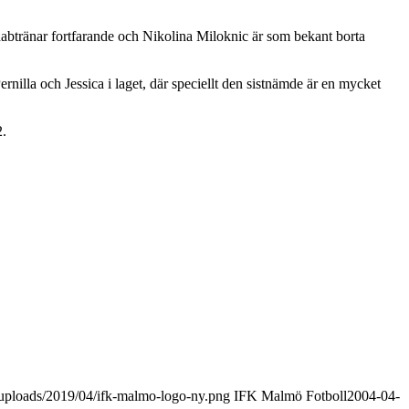
btränar fortfarande och Nikolina Miloknic är som bekant borta
nilla och Jessica i laget, där speciellt den sistnämde är en mycket
2.
uploads/2019/04/ifk-malmo-logo-ny.png
IFK Malmö Fotboll
2004-04-