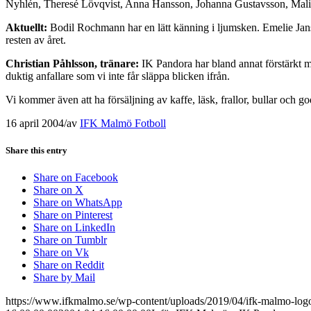
Nyhlén, Theresé Lövqvist, Anna Hansson, Johanna Gustavsson, Mal
Aktuellt:
Bodil Rochmann har en lätt känning i ljumsken. Emelie Jan
resten av året.
Christian Påhlsson, tränare:
IK Pandora har bland annat förstärkt me
duktig anfallare som vi inte får släppa blicken ifrån.
Vi kommer även att ha försäljning av kaffe, läsk, frallor, bullar och 
16 april 2004
/
av
IFK Malmö Fotboll
Share this entry
Share on Facebook
Share on X
Share on WhatsApp
Share on Pinterest
Share on LinkedIn
Share on Tumblr
Share on Vk
Share on Reddit
Share by Mail
https://www.ifkmalmo.se/wp-content/uploads/2019/04/ifk-malmo-log