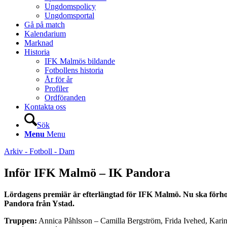
Ungdomspolicy
Ungdomsportal
Gå på match
Kalendarium
Marknad
Historia
IFK Malmös bildande
Fotbollens historia
År för år
Profiler
Ordföranden
Kontakta oss
Sök
Menu
Menu
Arkiv - Fotboll - Dam
Inför IFK Malmö – IK Pandora
Lördagens premiär är efterlängtad för IFK Malmö. Nu ska förhopp
Pandora från Ystad.
Truppen:
Annica Påhlsson – Camilla Bergström, Frida Ivehed, Karin 