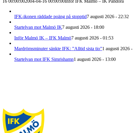
16 00:00:00
2004-04-16 00:00:00
Inför IFK Malmö – IK Pandora
IFK-ikonen räddade poäng på stopptid
7 augusti 2026 - 22:32
Startelvan mot Malmö IK
7 augusti 2026 - 18:00
Inför Malmö IK – IFK Malmö
7 augusti 2026 - 01:53
Mardrömsminuter sänkte IFK: ”Alltid sista tio”
1 augusti 2026 -
Startelvan mot IFK Simrishamn
1 augusti 2026 - 13:00