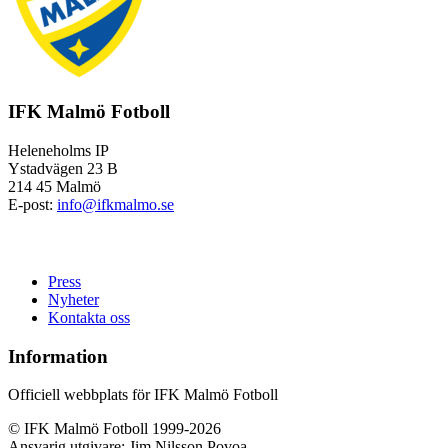
IFK Malmö Fotboll
Heleneholms IP
Ystadvägen 23 B
214 45 Malmö
E-post:
info@ifkmalmo.se
Press
Nyheter
Kontakta oss
Information
Officiell webbplats för IFK Malmö Fotboll
© IFK Malmö Fotboll 1999-2026
Ansvarig utgivare: Jim Nilsson Povoa