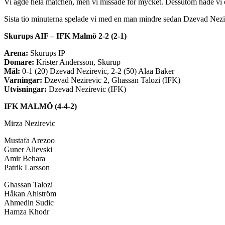
Vi ägde hela matchen, men vi missade för mycket. Dessutom hade vi ot
Sista tio minuterna spelade vi med en man mindre sedan Dzevad Nezirevi
Skurups AIF – IFK Malmö 2-2 (2-1)
Arena:
Skurups IP
Domare:
Krister Andersson, Skurup
Mål:
0-1 (20) Dzevad Nezirevic, 2-2 (50) Alaa Baker
Varningar:
Dzevad Nezirevic 2, Ghassan Talozi (IFK)
Utvisningar:
Dzevad Nezirevic (IFK)
IFK MALMÖ (4-4-2)
Mirza Nezirevic
Mustafa Arezoo
Guner Alievski
Amir Behara
Patrik Larsson
Ghassan Talozi
Håkan Ahlström
Ahmedin Sudic
Hamza Khodr