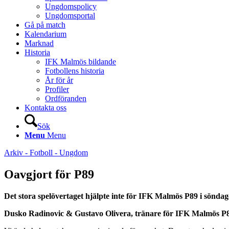
Ungdomspolicy
Ungdomsportal
Gå på match
Kalendarium
Marknad
Historia
IFK Malmös bildande
Fotbollens historia
År för år
Profiler
Ordföranden
Kontakta oss
Sök
Menu
Menu
Arkiv - Fotboll - Ungdom
Oavgjort för P89
Det stora spelövertaget hjälpte inte för IFK Malmös P89 i sönda
Dusko Radinovic & Gustavo Olivera, tränare för IFK Malmös P