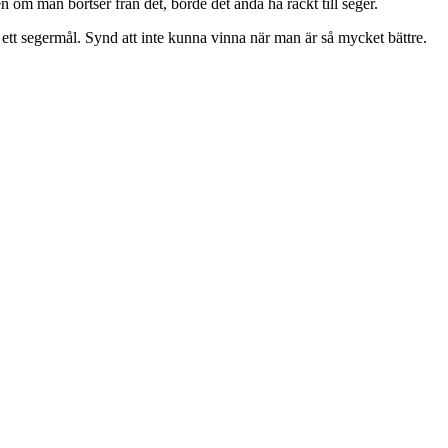
om man bortser från det, borde det ändå ha räckt till seger.
 ett segermål. Synd att inte kunna vinna när man är så mycket bättre.