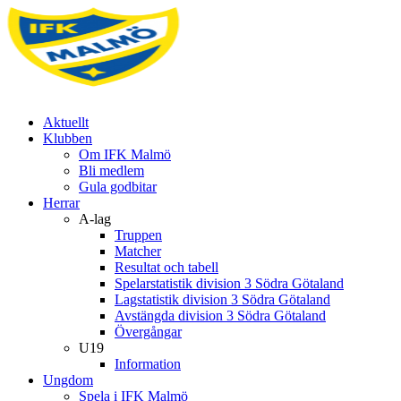
Aktuellt
Klubben
Om IFK Malmö
Bli medlem
Gula godbitar
Herrar
A-lag
Truppen
Matcher
Resultat och tabell
Spelarstatistik division 3 Södra Götaland
Lagstatistik division 3 Södra Götaland
Avstängda division 3 Södra Götaland
Övergångar
U19
Information
Ungdom
Spela i IFK Malmö