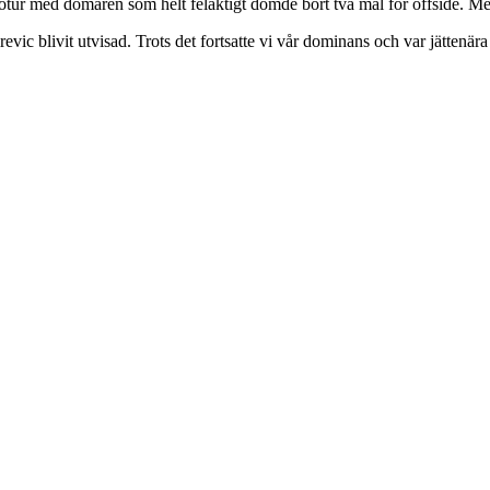
ur med domaren som helt felaktigt dömde bort två mål för offside. Men 
c blivit utvisad. Trots det fortsatte vi vår dominans och var jättenära