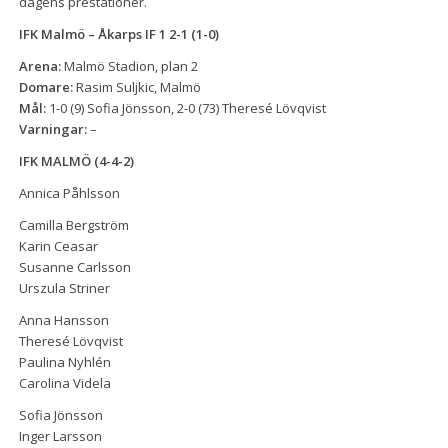
dagens prestationer.
IFK Malmö – Åkarps IF 1 2-1 (1-0)
Arena:
Malmö Stadion, plan 2
Domare:
Rasim Suljkic, Malmö
Mål:
1-0 (9) Sofia Jönsson, 2-0 (73) Theresé Lövqvist
Varningar:
–
IFK MALMÖ (4-4-2)
Annica Påhlsson
Camilla Bergström
Karin Ceasar
Susanne Carlsson
Urszula Striner
Anna Hansson
Theresé Lövqvist
Paulina Nyhlén
Carolina Videla
Sofia Jönsson
Inger Larsson