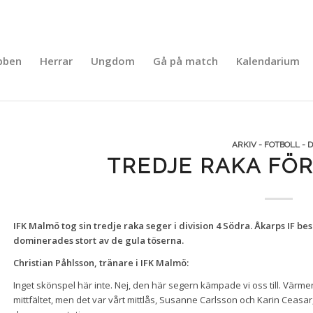
bben
Herrar
Ungdom
Gå på match
Kalendarium
ARKIV - FOTBOLL - 
TREDJE RAKA FÖR
IFK Malmö tog sin tredje raka seger i division 4 Södra. Åkarps IF b
dominerades stort av de gula töserna.
Christian Påhlsson, tränare i IFK Malmö:
Inget skönspel här inte. Nej, den här segern kämpade vi oss till. Vär
mittfältet, men det var vårt mittlås, Susanne Carlsson och Karin Ceasar