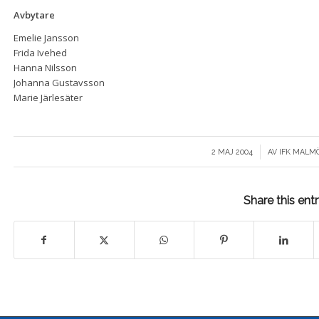
Avbytare
Emelie Jansson
Frida Ivehed
Hanna Nilsson
Johanna Gustavsson
Marie Järlesäter
/
2 MAJ 2004
AV
IFK MALM
Share this ent