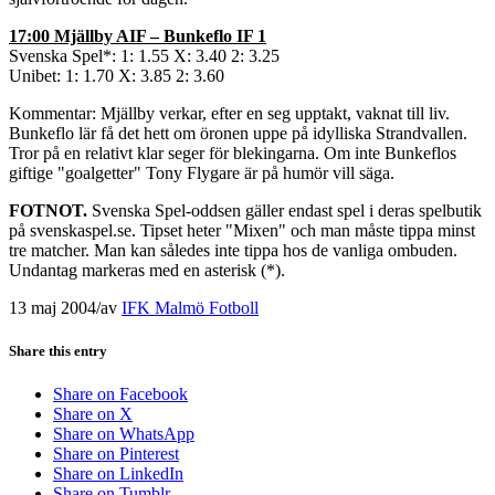
17:00 Mjällby AIF – Bunkeflo IF 1
Svenska Spel*: 1: 1.55 X: 3.40 2: 3.25
Unibet: 1: 1.70 X: 3.85 2: 3.60
Kommentar: Mjällby verkar, efter en seg upptakt, vaknat till liv.
Bunkeflo lär få det hett om öronen uppe på idylliska Strandvallen.
Tror på en relativt klar seger för blekingarna. Om inte Bunkeflos
giftige "goalgetter" Tony Flygare är på humör vill säga.
FOTNOT.
Svenska Spel-oddsen gäller endast spel i deras spelbutik
på svenskaspel.se. Tipset heter "Mixen" och man måste tippa minst
tre matcher. Man kan således inte tippa hos de vanliga ombuden.
Undantag markeras med en asterisk (*).
13 maj 2004
/
av
IFK Malmö Fotboll
Share this entry
Share on Facebook
Share on X
Share on WhatsApp
Share on Pinterest
Share on LinkedIn
Share on Tumblr