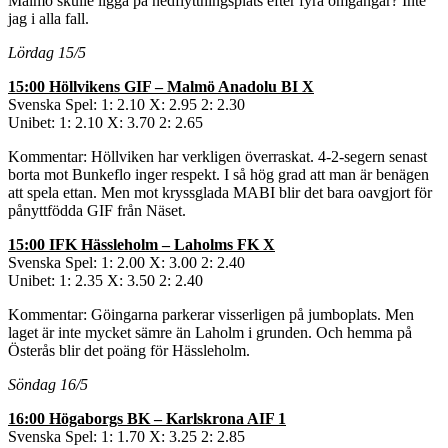
Malmö skulle ligga på nedflyttningsplats efter fyra omgångar? Inte
jag i alla fall.
Lördag 15/5
15:00 Höllvikens GIF – Malmö Anadolu BI X
Svenska Spel: 1: 2.10 X: 2.95 2: 2.30
Unibet: 1: 2.10 X: 3.70 2: 2.65
Kommentar: Höllviken har verkligen överraskat. 4-2-segern senast
borta mot Bunkeflo inger respekt. I så hög grad att man är benägen
att spela ettan. Men mot kryssglada MABI blir det bara oavgjort för
pånyttfödda GIF från Näset.
15:00 IFK Hässleholm – Laholms FK X
Svenska Spel: 1: 2.00 X: 3.00 2: 2.40
Unibet: 1: 2.35 X: 3.50 2: 2.40
Kommentar: Göingarna parkerar visserligen på jumboplats. Men
laget är inte mycket sämre än Laholm i grunden. Och hemma på
Österås blir det poäng för Hässleholm.
Söndag 16/5
16:00 Högaborgs BK – Karlskrona AIF 1
Svenska Spel: 1: 1.70 X: 3.25 2: 2.85