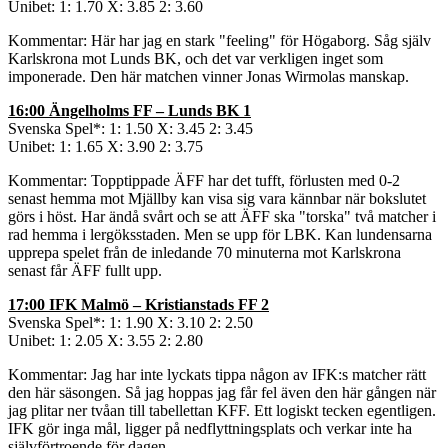
Unibet: 1: 1.70 X: 3.85 2: 3.60
Kommentar: Här har jag en stark "feeling" för Högaborg. Såg själv
Karlskrona mot Lunds BK, och det var verkligen inget som
imponerade. Den här matchen vinner Jonas Wirmolas manskap.
16:00 Ängelholms FF – Lunds BK 1
Svenska Spel*: 1: 1.50 X: 3.45 2: 3.45
Unibet: 1: 1.65 X: 3.90 2: 3.75
Kommentar: Topptippade ÄFF har det tufft, förlusten med 0-2
senast hemma mot Mjällby kan visa sig vara kännbar när bokslutet
görs i höst. Har ändå svårt och se att ÄFF ska "torska" två matcher i
rad hemma i lergöksstaden. Men se upp för LBK. Kan lundensarna
upprepa spelet från de inledande 70 minuterna mot Karlskrona
senast får ÄFF fullt upp.
17:00 IFK Malmö – Kristianstads FF 2
Svenska Spel*: 1: 1.90 X: 3.10 2: 2.50
Unibet: 1: 2.05 X: 3.55 2: 2.80
Kommentar: Jag har inte lyckats tippa någon av IFK:s matcher rätt
den här säsongen. Så jag hoppas jag får fel även den här gången när
jag plitar ner tvåan till tabellettan KFF. Ett logiskt tecken egentligen.
IFK gör inga mål, ligger på nedflyttningsplats och verkar inte ha
självförtroende för dagen.