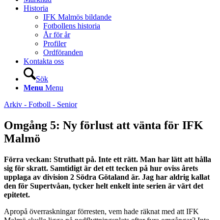
Historia
IFK Malmös bildande
Fotbollens historia
År för år
Profiler
Ordföranden
Kontakta oss
Sök
Menu
Menu
Arkiv - Fotboll - Senior
Omgång 5: Ny förlust att vänta för IFK
Malmö
Förra veckan: Struthatt på. Inte ett rätt. Man har lätt att hålla
sig för skratt. Samtidigt är det ett tecken på hur oviss årets
upplaga av division 2 Södra Götaland är. Jag har aldrig kallat
den för Supertvåan, tycker helt enkelt inte serien är värt det
epitetet.
Apropå överraskningar förresten, vem hade räknat med att IFK