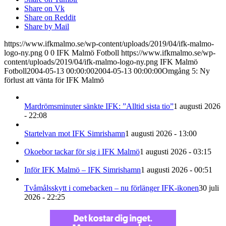
Share on Vk
Share on Reddit
Share by Mail
https://www.ifkmalmo.se/wp-content/uploads/2019/04/ifk-malmo-
logo-ny.png
0
0
IFK Malmö Fotboll
https://www.ifkmalmo.se/wp-
content/uploads/2019/04/ifk-malmo-logo-ny.png
IFK Malmö
Fotboll
2004-05-13 00:00:00
2004-05-13 00:00:00
Omgång 5: Ny
förlust att vänta för IFK Malmö
Mardrömsminuter sänkte IFK: ”Alltid sista tio”
1 augusti 2026
- 22:08
Startelvan mot IFK Simrishamn
1 augusti 2026 - 13:00
Okoebor tackar för sig i IFK Malmö
1 augusti 2026 - 03:15
Inför IFK Malmö – IFK Simrishamn
1 augusti 2026 - 00:51
Tvåmålsskytt i comebacken – nu förlänger IFK-ikonen
30 juli
2026 - 22:25