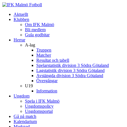
Aktuellt
Klubben
Om IFK Malmö
Bli medlem
Gula godbitar
Herrar
A-lag
Truppen
Matcher
Resultat och tabell
Spelarstatistik division 3 Södra Götaland
Lagstatistik division 3 Södra Götaland
Avstängda division 3 Södra Götaland
Övergångar
U19
Information
Ungdom
Spela i IFK Malmö
Ungdomspolicy
Ungdomsportal
Gå på match
Kalendarium
Marknad