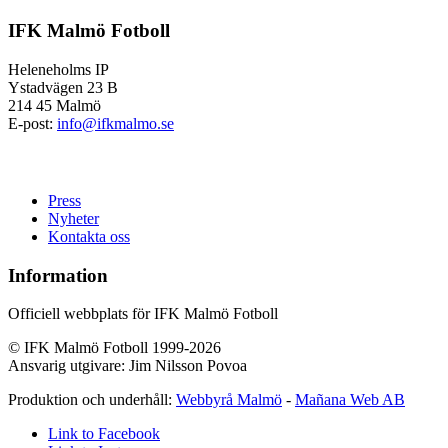
IFK Malmö Fotboll
Heleneholms IP
Ystadvägen 23 B
214 45 Malmö
E-post:
info@ifkmalmo.se
Press
Nyheter
Kontakta oss
Information
Officiell webbplats för IFK Malmö Fotboll
© IFK Malmö Fotboll 1999-2026
Ansvarig utgivare: Jim Nilsson Povoa
Produktion och underhåll:
Webbyrå Malmö
-
Mañana Web AB
Link to Facebook