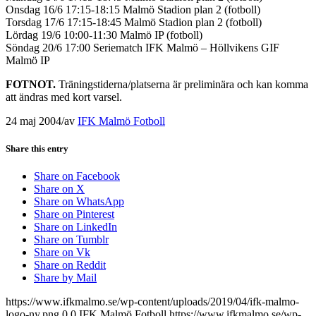
Onsdag 16/6 17:15-18:15 Malmö Stadion plan 2 (fotboll)
Torsdag 17/6 17:15-18:45 Malmö Stadion plan 2 (fotboll)
Lördag 19/6 10:00-11:30 Malmö IP (fotboll)
Söndag 20/6 17:00 Seriematch IFK Malmö – Höllvikens GIF
Malmö IP
FOTNOT.
Träningstiderna/platserna är preliminära och kan komma
att ändras med kort varsel.
24 maj 2004
/
av
IFK Malmö Fotboll
Share this entry
Share on Facebook
Share on X
Share on WhatsApp
Share on Pinterest
Share on LinkedIn
Share on Tumblr
Share on Vk
Share on Reddit
Share by Mail
https://www.ifkmalmo.se/wp-content/uploads/2019/04/ifk-malmo-
logo-ny.png
0
0
IFK Malmö Fotboll
https://www.ifkmalmo.se/wp-