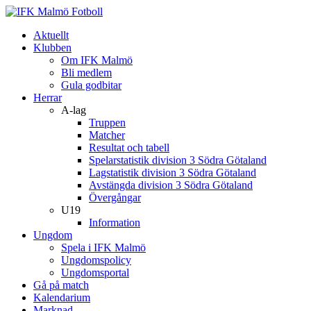
Aktuellt
Klubben
Om IFK Malmö
Bli medlem
Gula godbitar
Herrar
A-lag
Truppen
Matcher
Resultat och tabell
Spelarstatistik division 3 Södra Götaland
Lagstatistik division 3 Södra Götaland
Avstängda division 3 Södra Götaland
Övergångar
U19
Information
Ungdom
Spela i IFK Malmö
Ungdomspolicy
Ungdomsportal
Gå på match
Kalendarium
Marknad