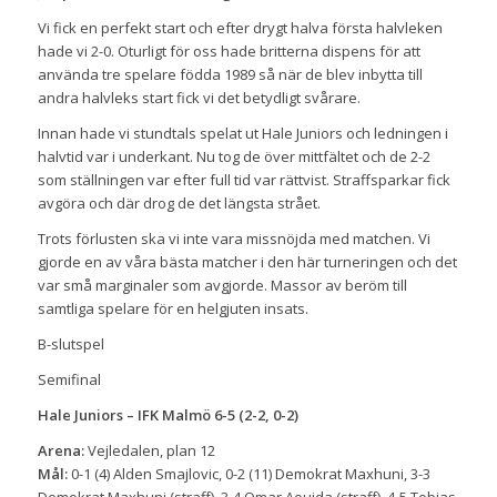
Vi fick en perfekt start och efter drygt halva första halvleken
hade vi 2-0. Oturligt för oss hade britterna dispens för att
använda tre spelare födda 1989 så när de blev inbytta till
andra halvleks start fick vi det betydligt svårare.
Innan hade vi stundtals spelat ut Hale Juniors och ledningen i
halvtid var i underkant. Nu tog de över mittfältet och de 2-2
som ställningen var efter full tid var rättvist. Straffsparkar fick
avgöra och där drog de det längsta strået.
Trots förlusten ska vi inte vara missnöjda med matchen. Vi
gjorde en av våra bästa matcher i den här turneringen och det
var små marginaler som avgjorde. Massor av beröm till
samtliga spelare för en helgjuten insats.
B-slutspel
Semifinal
Hale Juniors – IFK Malmö 6-5 (2-2, 0-2)
Arena:
Vejledalen, plan 12
Mål:
0-1 (4) Alden Smajlovic, 0-2 (11) Demokrat Maxhuni, 3-3