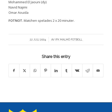
Mohammed El Jaouni (dy)
Navid Najimi
Omar Aouida
FOTNOT.
Matchen spelades 2 x 20 minuter.
/
22 JULI 2004
AV
IFK MALMÖ FOTBOLL
Share this entry