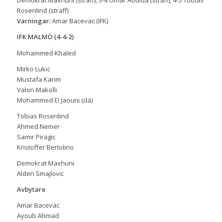
Demokrat Maxhuni (straff), 3-4 Omar Aouida (straff), 4-5 Tobias
Rosenlind (straff)
Varningar:
Amar Bacevac (IFK)
IFK MALMÖ (4-4-2)
Mohammed Khaled
Mirko Lukic
Mustafa Karim
Valon Makolli
Mohammed El Jaouni (dä)
Tobias Rosenlind
Ahmed Nemer
Samir Piragic
Kristoffer Bertolino
Demokrat Maxhuni
Alden Smajlovic
Avbytare
Amar Bacevac
Ayoub Ahmad