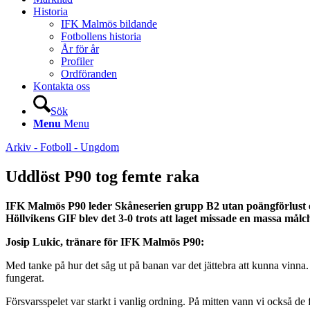
Historia
IFK Malmös bildande
Fotbollens historia
År för år
Profiler
Ordföranden
Kontakta oss
Sök
Menu
Menu
Arkiv - Fotboll - Ungdom
Uddlöst P90 tog femte raka
IFK Malmös P90 leder Skåneserien grupp B2 utan poängförlust ef
Höllvikens GIF blev det 3-0 trots att laget missade en massa målc
Josip Lukic, tränare för IFK Malmös P90:
Med tanke på hur det såg ut på banan var det jättebra att kunna vinna. 
fungerat.
Försvarsspelet var starkt i vanlig ordning. På mitten vann vi också de 