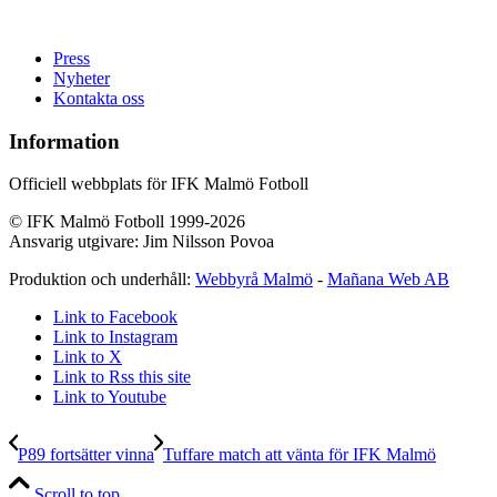
Press
Nyheter
Kontakta oss
Information
Officiell webbplats för IFK Malmö Fotboll
© IFK Malmö Fotboll 1999-2026
Ansvarig utgivare: Jim Nilsson Povoa
Produktion och underhåll:
Webbyrå Malmö
-
Mañana Web AB
Link to Facebook
Link to Instagram
Link to X
Link to Rss this site
Link to Youtube
P89 fortsätter vinna
Tuffare match att vänta för IFK Malmö
Scroll to top