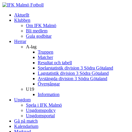
Aktuellt
Klubben
Om IFK Malmö
Bli medlem
Gula godbitar
Herrar
A-lag
Truppen
Matcher
Resultat och tabell
Spelarstatistik division 3 Södra Götaland
Lagstatistik division 3 Södra Götaland
Avstängda division 3 Södra Götaland
Övergångar
U19
Information
Ungdom
Spela i IFK Malmö
Ungdomspolicy
Ungdomsportal
Gå på match
Kalendarium
Marknad