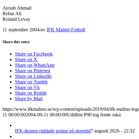
Ayoub Ahmad
Rebar Ali
Roland Levay
11 september 2004
/
av
IFK Malmö Fotboll
Share this entry
Share on Facebook
Share on X
Share on WhatsApp
Share on Pinterest
Share on LinkedIn
Share on Tumblr
Share on Vk
Share on Reddit
Share by Mail
https://www.ifkmalmo.se/wp-content/uploads/2019/04/ifk-malmo-log
11 00:00:00
2004-09-11 00:00:00
Uddlöst P90 tog femte raka
IFK-ikonen räddade poäng på stopptid
7 augusti 2026 - 22:32