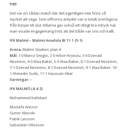
P89:
Det var en sådan match där det egentligen inte finns så
mycket att säga. Som siffrorna antyder var vi totalt överlägsna
från början till slut. Killarna gav också ett riktigt bra intryck när
man visade engagemang trots att det både var snö och kallt.
IFK Malmö – Malmö Anadolu BI 11-1 (5-1)
Arena:
Malmö Stadion, plan 4
Mål:
1-0 Marco Smigoc, 2-0 Arbon Kryeziu, 3-0 Dzevad
Nezirevic, 4-0 Alaa Baker, 5-0 Alaa Baker, 6-1 Dzevad Nezirevic,
7-1 Dzevad Nezirevic, 8-1 Dzevad Nezirevic, 9-1 Alaa Baker, 10-
1 Ahmedin Sudic, 11-1 Haussan Attar
Varningar:
–
IFK MALMÖ (4-4-2)
Mohammed Kahidani
Mustafa Arezoo
Guner Alievski
Patrik Larsson
Sebastian Ottosson