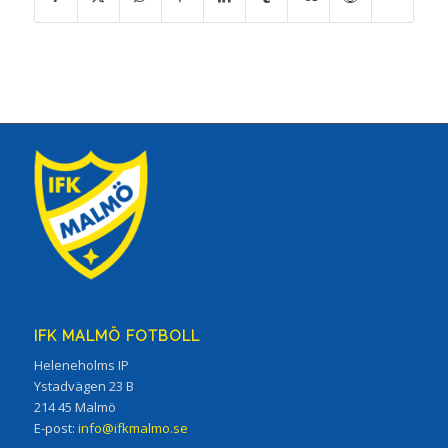
IFK MALMÖ FOTBOLL
Heleneholms IP
Ystadvägen 23 B
214 45 Malmö
E-post:
info@ifkmalmo.se