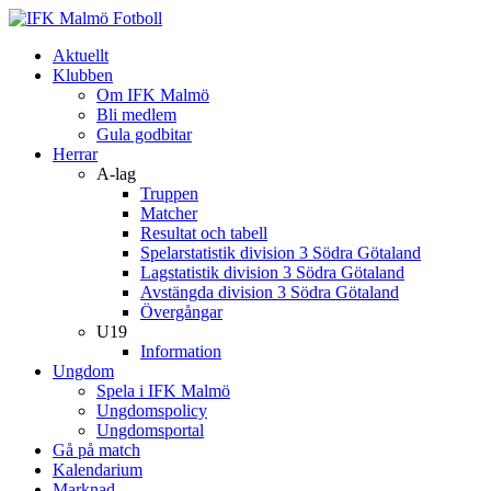
Aktuellt
Klubben
Om IFK Malmö
Bli medlem
Gula godbitar
Herrar
A-lag
Truppen
Matcher
Resultat och tabell
Spelarstatistik division 3 Södra Götaland
Lagstatistik division 3 Södra Götaland
Avstängda division 3 Södra Götaland
Övergångar
U19
Information
Ungdom
Spela i IFK Malmö
Ungdomspolicy
Ungdomsportal
Gå på match
Kalendarium
Marknad