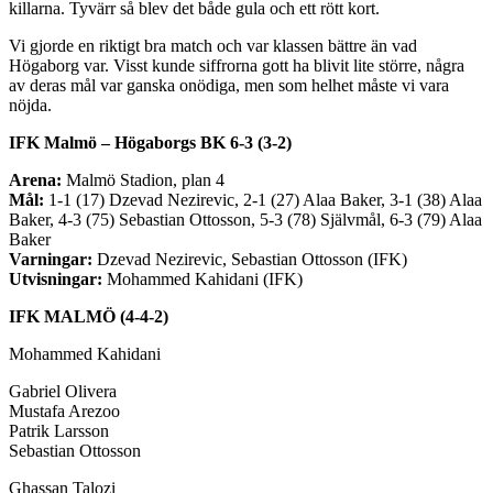
killarna. Tyvärr så blev det både gula och ett rött kort.
Vi gjorde en riktigt bra match och var klassen bättre än vad
Högaborg var. Visst kunde siffrorna gott ha blivit lite större, några
av deras mål var ganska onödiga, men som helhet måste vi vara
nöjda.
IFK Malmö – Högaborgs BK 6-3 (3-2)
Arena:
Malmö Stadion, plan 4
Mål:
1-1 (17) Dzevad Nezirevic, 2-1 (27) Alaa Baker, 3-1 (38) Alaa
Baker, 4-3 (75) Sebastian Ottosson, 5-3 (78) Självmål, 6-3 (79) Alaa
Baker
Varningar:
Dzevad Nezirevic, Sebastian Ottosson (IFK)
Utvisningar:
Mohammed Kahidani (IFK)
IFK MALMÖ (4-4-2)
Mohammed Kahidani
Gabriel Olivera
Mustafa Arezoo
Patrik Larsson
Sebastian Ottosson
Ghassan Talozi