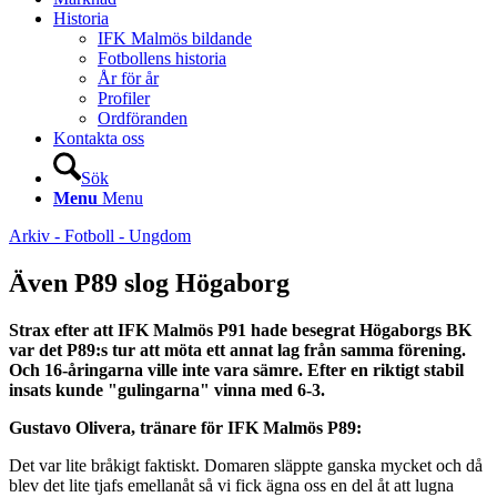
Historia
IFK Malmös bildande
Fotbollens historia
År för år
Profiler
Ordföranden
Kontakta oss
Sök
Menu
Menu
Arkiv - Fotboll - Ungdom
Även P89 slog Högaborg
Strax efter att IFK Malmös P91 hade besegrat Högaborgs BK
var det P89:s tur att möta ett annat lag från samma förening.
Och 16-åringarna ville inte vara sämre. Efter en riktigt stabil
insats kunde "gulingarna" vinna med 6-3.
Gustavo Olivera, tränare för IFK Malmös P89:
Det var lite bråkigt faktiskt. Domaren släppte ganska mycket och då
blev det lite tjafs emellanåt så vi fick ägna oss en del åt att lugna