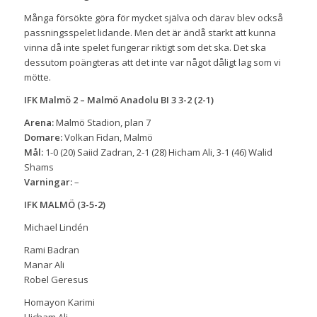
Många försökte göra för mycket själva och därav blev också
passningsspelet lidande. Men det är ändå starkt att kunna
vinna då inte spelet fungerar riktigt som det ska. Det ska
dessutom poängteras att det inte var något dåligt lag som vi
mötte.
IFK Malmö 2 – Malmö Anadolu BI 3 3-2 (2-1)
Arena:
Malmö Stadion, plan 7
Domare:
Volkan Fidan, Malmö
Mål:
1-0 (20) Saiid Zadran, 2-1 (28) Hicham Ali, 3-1 (46) Walid
Shams
Varningar:
–
IFK MALMÖ (3-5-2)
Michael Lindén
Rami Badran
Manar Ali
Robel Geresus
Homayon Karimi