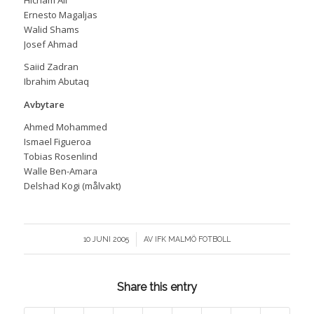
Hicham Ali
Ernesto Magaljas
Walid Shams
Josef Ahmad
Saiid Zadran
Ibrahim Abutaq
Avbytare
Ahmed Mohammed
Ismael Figueroa
Tobias Rosenlind
Walle Ben-Amara
Delshad Kogi (målvakt)
/
10 JUNI 2005
AV
IFK MALMÖ FOTBOLL
Share this entry