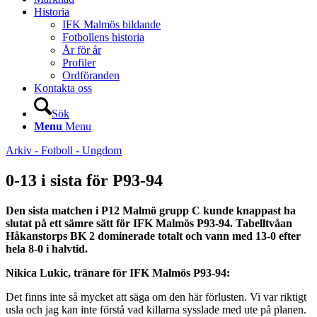
Historia
IFK Malmös bildande
Fotbollens historia
År för år
Profiler
Ordföranden
Kontakta oss
Sök
Menu
Menu
Arkiv - Fotboll - Ungdom
0-13 i sista för P93-94
Den sista matchen i P12 Malmö grupp C kunde knappast ha
slutat på ett sämre sätt för IFK Malmös P93-94. Tabelltvåan
Håkanstorps BK 2 dominerade totalt och vann med 13-0 efter
hela 8-0 i halvtid.
Nikica Lukic, tränare för IFK Malmös P93-94:
Det finns inte så mycket att säga om den här förlusten. Vi var riktigt
usla och jag kan inte förstå vad killarna sysslade med ute på planen.