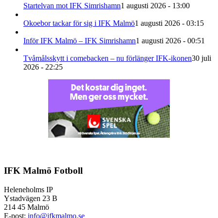
Startelvan mot IFK Simrishamn
1 augusti 2026 - 13:00
Okoebor tackar för sig i IFK Malmö
1 augusti 2026 - 03:15
Inför IFK Malmö – IFK Simrishamn
1 augusti 2026 - 00:51
Tvåmålsskytt i comebacken – nu förlänger IFK-ikonen
30 juli
2026 - 22:25
IFK Malmö Fotboll
Heleneholms IP
Ystadvägen 23 B
214 45 Malmö
E-post:
info@ifkmalmo.se