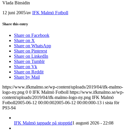
Vlada Binsidin
12 juni 2005
/
av
IFK Malmö Fotboll
Share this entry
Share on Facebook
Share on X
Share on WhatsApp
Share on Pinterest
Share on LinkedIn
Share on Tumblr
Share on Vk
Share on Reddit
Share by Mail
https://www.ifkmalmo.se/wp-content/uploads/2019/04/ifk-malmo-
logo-ny.png
0
0
IFK Malmö Fotboll
https://www.ifkmalmo.se/wp-
content/uploads/2019/04/ifk-malmo-logo-ny.png
IFK Malmö
Fotboll
2005-06-12 00:00:00
2005-06-12 00:00:00
0-13 i sista för
P93-94
IFK Malmö tappade på stopptid
1 augusti 2026 - 22:08