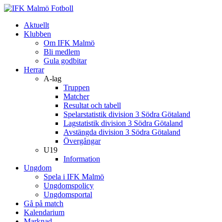
Aktuellt
Klubben
Om IFK Malmö
Bli medlem
Gula godbitar
Herrar
A-lag
Truppen
Matcher
Resultat och tabell
Spelarstatistik division 3 Södra Götaland
Lagstatistik division 3 Södra Götaland
Avstängda division 3 Södra Götaland
Övergångar
U19
Information
Ungdom
Spela i IFK Malmö
Ungdomspolicy
Ungdomsportal
Gå på match
Kalendarium
Marknad