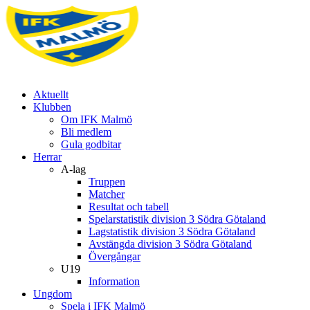
Aktuellt
Klubben
Om IFK Malmö
Bli medlem
Gula godbitar
Herrar
A-lag
Truppen
Matcher
Resultat och tabell
Spelarstatistik division 3 Södra Götaland
Lagstatistik division 3 Södra Götaland
Avstängda division 3 Södra Götaland
Övergångar
U19
Information
Ungdom
Spela i IFK Malmö