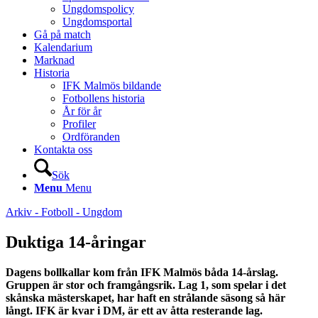
Ungdomspolicy
Ungdomsportal
Gå på match
Kalendarium
Marknad
Historia
IFK Malmös bildande
Fotbollens historia
År för år
Profiler
Ordföranden
Kontakta oss
Sök
Menu
Menu
Arkiv - Fotboll - Ungdom
Duktiga 14-åringar
Dagens bollkallar kom från IFK Malmös båda 14-årslag.
Gruppen är stor och framgångsrik. Lag 1, som spelar i det
skånska mästerskapet, har haft en strålande säsong så här
långt. IFK är kvar i DM, är ett av åtta resterande lag.