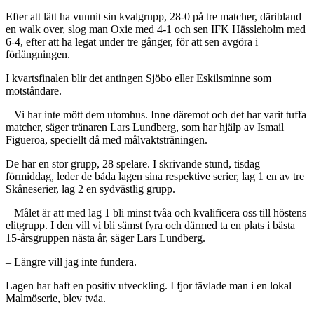
Efter att lätt ha vunnit sin kvalgrupp, 28-0 på tre matcher, däribland
en walk over, slog man Oxie med 4-1 och sen IFK Hässleholm med
6-4, efter att ha legat under tre gånger, för att sen avgöra i
förlängningen.
I kvartsfinalen blir det antingen Sjöbo eller Eskilsminne som
motståndare.
– Vi har inte mött dem utomhus. Inne däremot och det har varit tuffa
matcher, säger tränaren Lars Lundberg, som har hjälp av Ismail
Figueroa, speciellt då med målvaktsträningen.
De har en stor grupp, 28 spelare. I skrivande stund, tisdag
förmiddag, leder de båda lagen sina respektive serier, lag 1 en av tre
Skåneserier, lag 2 en sydvästlig grupp.
– Målet är att med lag 1 bli minst tvåa och kvalificera oss till höstens
elitgrupp. I den vill vi bli sämst fyra och därmed ta en plats i bästa
15-årsgruppen nästa år, säger Lars Lundberg.
– Längre vill jag inte fundera.
Lagen har haft en positiv utveckling. I fjor tävlade man i en lokal
Malmöserie, blev tvåa.