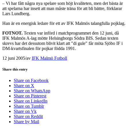
– Vi har fått några nya spelare som höjt kvaliteten, men det bästa är
att spelarna har insett att man måste träna för att bli bättre, förklarar
Lars Lundberg.
Han är en energisk ledare för ett av IFK Malmös talangfulla pojklag.
FOTNOT.
Texten var införd i matchprogrammet den 12 juni, då
IFK Malmös A-lag mötte Helsingborgs Södra BIS. Sedan texten
skrevs har det dessutom blivit klart att "di gule" får möta Sjöbo IF i
DM-kvartsfinalen för pojkar födda 1991.
12 juni 2005
/
av
IFK Malmö Fotboll
Share this entry
Share on Facebook
Share on X
Share on WhatsApp
Share on Pinterest
Share on LinkedIn
Share on Tumblr
Share on Vk
Share on Reddit
Share by Mail