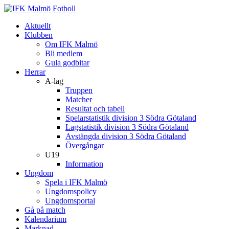
Aktuellt
Klubben
Om IFK Malmö
Bli medlem
Gula godbitar
Herrar
A-lag
Truppen
Matcher
Resultat och tabell
Spelarstatistik division 3 Södra Götaland
Lagstatistik division 3 Södra Götaland
Avstängda division 3 Södra Götaland
Övergångar
U19
Information
Ungdom
Spela i IFK Malmö
Ungdomspolicy
Ungdomsportal
Gå på match
Kalendarium
Marknad