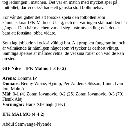
tog ledningen i matchen. Det var en match med mycket spel på
mittfältet, där vi också hade ett ganska stort bollinnehav.
För vår del gäller det att försöka spela den fotbollen som
kännetecknar IFK Malmös U-lag, och det var ingen skillnad den här
gången. Den här matchen var ett steg i vår utveckling och det är
bara att fortsätta jobba vidare.
Som lag jobbade vi också väldigt bra. Att gruppen fungerar bra och
är välmående är nämligen något som vi tycker är oerhört viktigt.
Samtliga spelare är målmedvetna, de vet sina roller och vad de kan
prestera.
GIF Nike – IFK Malmö 1-3 (0-2)
Arena:
Lomma IP
Domare:
Benny Wraae, Hjärup, Per-Anders Ohlsson, Lund, Ivan
Ion, Malmö
Mål:
0-1 (4) Zoran Jovanovic, 0-2 (25) Zoran Jovanovic, 0-3 (70)
Fisnik Alaj
Varningar:
Haris Xhemajli (IFK)
IFK MALMÖ (4-4-2)
Abdul Semwanga-Nyende