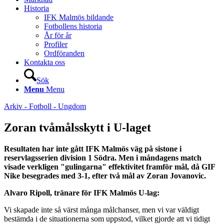
Historia
IFK Malmös bildande
Fotbollens historia
År för år
Profiler
Ordföranden
Kontakta oss
Sök
Menu
Menu
Arkiv - Fotboll - Ungdom
Zoran tvåmålsskytt i U-laget
Resultaten har inte gått IFK Malmös väg på sistone i
reservlagsserien division 1 Södra. Men i måndagens match
visade verkligen "gulingarna" effektivitet framför mål, då GIF
Nike besegrades med 3-1, efter två mål av Zoran Jovanovic.
Alvaro Ripoll, tränare för IFK Malmös U-lag:
Vi skapade inte så värst många målchanser, men vi var väldigt
bestämda i de situationerna som uppstod, vilket gjorde att vi tidigt