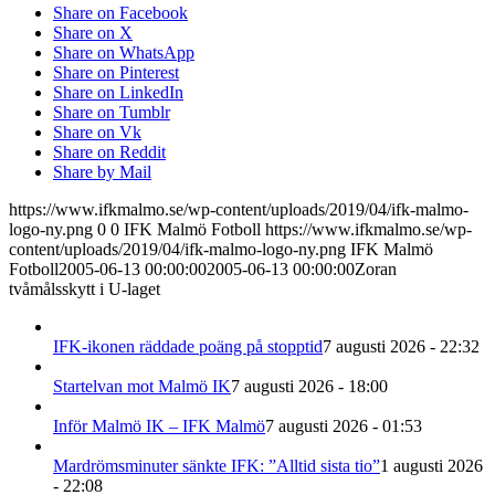
Share on Facebook
Share on X
Share on WhatsApp
Share on Pinterest
Share on LinkedIn
Share on Tumblr
Share on Vk
Share on Reddit
Share by Mail
https://www.ifkmalmo.se/wp-content/uploads/2019/04/ifk-malmo-
logo-ny.png
0
0
IFK Malmö Fotboll
https://www.ifkmalmo.se/wp-
content/uploads/2019/04/ifk-malmo-logo-ny.png
IFK Malmö
Fotboll
2005-06-13 00:00:00
2005-06-13 00:00:00
Zoran
tvåmålsskytt i U-laget
IFK-ikonen räddade poäng på stopptid
7 augusti 2026 - 22:32
Startelvan mot Malmö IK
7 augusti 2026 - 18:00
Inför Malmö IK – IFK Malmö
7 augusti 2026 - 01:53
Mardrömsminuter sänkte IFK: ”Alltid sista tio”
1 augusti 2026
- 22:08