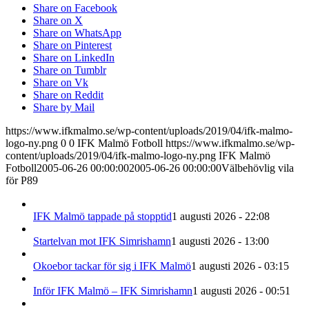
Share on Facebook
Share on X
Share on WhatsApp
Share on Pinterest
Share on LinkedIn
Share on Tumblr
Share on Vk
Share on Reddit
Share by Mail
https://www.ifkmalmo.se/wp-content/uploads/2019/04/ifk-malmo-
logo-ny.png
0
0
IFK Malmö Fotboll
https://www.ifkmalmo.se/wp-
content/uploads/2019/04/ifk-malmo-logo-ny.png
IFK Malmö
Fotboll
2005-06-26 00:00:00
2005-06-26 00:00:00
Välbehövlig vila
för P89
IFK Malmö tappade på stopptid
1 augusti 2026 - 22:08
Startelvan mot IFK Simrishamn
1 augusti 2026 - 13:00
Okoebor tackar för sig i IFK Malmö
1 augusti 2026 - 03:15
Inför IFK Malmö – IFK Simrishamn
1 augusti 2026 - 00:51