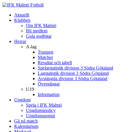
Aktuellt
Klubben
Om IFK Malmö
Bli medlem
Gula godbitar
Herrar
A-lag
Truppen
Matcher
Resultat och tabell
Spelarstatistik division 3 Södra Götaland
Lagstatistik division 3 Södra Götaland
Avstängda division 3 Södra Götaland
Övergångar
U19
Information
Ungdom
Spela i IFK Malmö
Ungdomspolicy
Ungdomsportal
Gå på match
Kalendarium
Marknad