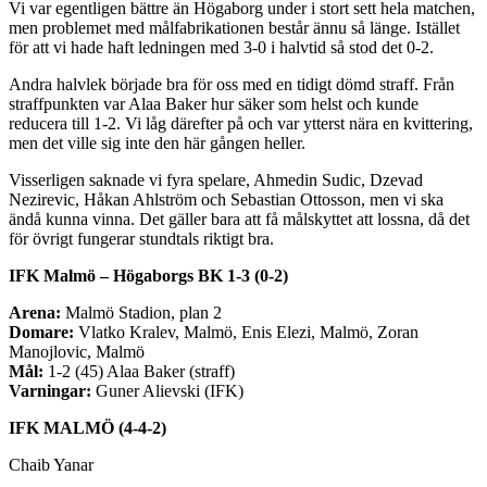
Vi var egentligen bättre än Högaborg under i stort sett hela matchen,
men problemet med målfabrikationen består ännu så länge. Istället
för att vi hade haft ledningen med 3-0 i halvtid så stod det 0-2.
Andra halvlek började bra för oss med en tidigt dömd straff. Från
straffpunkten var Alaa Baker hur säker som helst och kunde
reducera till 1-2. Vi låg därefter på och var ytterst nära en kvittering,
men det ville sig inte den här gången heller.
Visserligen saknade vi fyra spelare, Ahmedin Sudic, Dzevad
Nezirevic, Håkan Ahlström och Sebastian Ottosson, men vi ska
ändå kunna vinna. Det gäller bara att få målskyttet att lossna, då det
för övrigt fungerar stundtals riktigt bra.
IFK Malmö – Högaborgs BK 1-3 (0-2)
Arena:
Malmö Stadion, plan 2
Domare:
Vlatko Kralev, Malmö, Enis Elezi, Malmö, Zoran
Manojlovic, Malmö
Mål:
1-2 (45) Alaa Baker (straff)
Varningar:
Guner Alievski (IFK)
IFK MALMÖ (4-4-2)
Chaib Yanar