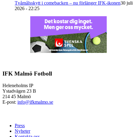
Tvåmålsskytt i comebacken – nu förlänger IFK-ikonen
30 juli
2026 - 22:25
IFK Malmö Fotboll
Heleneholms IP
Ystadvägen 23 B
214 45 Malmö
E-post:
info@ifkmalmo.se
Press
Nyheter
Kontakta oss