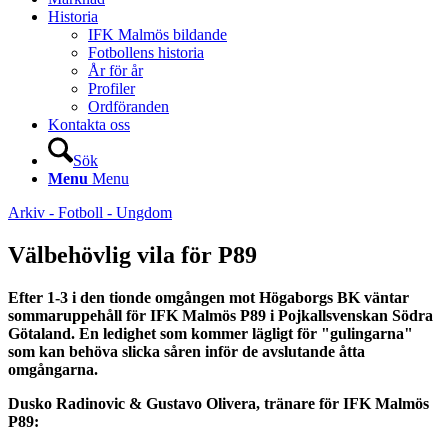
Historia
IFK Malmös bildande
Fotbollens historia
År för år
Profiler
Ordföranden
Kontakta oss
Sök
Menu
Menu
Arkiv - Fotboll - Ungdom
Välbehövlig vila för P89
Efter 1-3 i den tionde omgången mot Högaborgs BK väntar
sommaruppehåll för IFK Malmös P89 i Pojkallsvenskan Södra
Götaland. En ledighet som kommer lägligt för "gulingarna"
som kan behöva slicka såren inför de avslutande åtta
omgångarna.
Dusko Radinovic & Gustavo Olivera, tränare för IFK Malmös
P89: