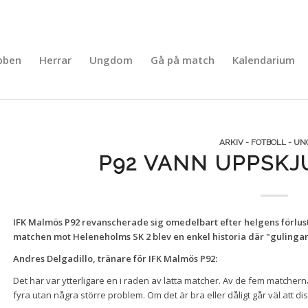
bben
Herrar
Ungdom
Gå på match
Kalendarium
ARKIV - FOTBOLL - U
P92 VANN UPPSK
IFK Malmös P92 revanscherade sig omedelbart efter helgens förlust
matchen mot Heleneholms SK 2 blev en enkel historia där "gulinga
Andres Delgadillo, tränare för IFK Malmös P92:
Det här var ytterligare en i raden av lätta matcher. Av de fem matcherna 
fyra utan några större problem. Om det är bra eller dåligt går väl att di