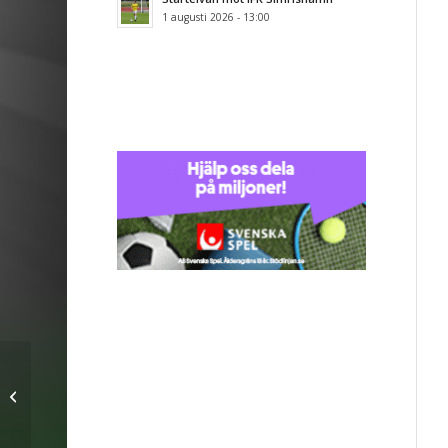
1 augusti 2026 - 13:00
U-laget tappade poäng