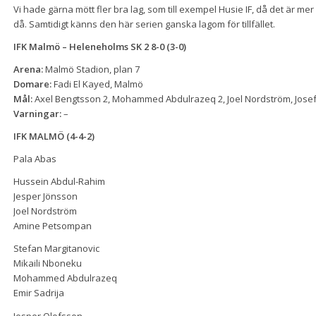
Vi hade gärna mött fler bra lag, som till exempel Husie IF, då det är me
då. Samtidigt känns den här serien ganska lagom för tillfället.
IFK Malmö – Heleneholms SK 2 8-0 (3-0)
Arena:
Malmö Stadion, plan 7
Domare:
Fadi El Kayed, Malmö
Mål:
Axel Bengtsson 2, Mohammed Abdulrazeq 2, Joel Nordström, Josef 
Varningar:
–
IFK MALMÖ (4-4-2)
Pala Abas
Hussein Abdul-Rahim
Jesper Jönsson
Joel Nordström
Amine Petsompan
Stefan Margitanovic
Mikaili Nboneku
Mohammed Abdulrazeq
Emir Sadrija
Jesper Olofsson