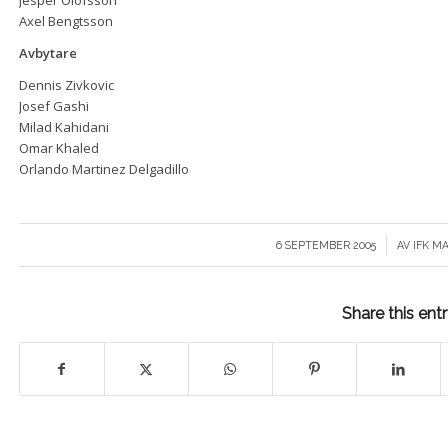
Axel Bengtsson
Avbytare
Dennis Zivkovic
Josef Gashi
Milad Kahidani
Omar Khaled
Orlando Martinez Delgadillo
/
6 SEPTEMBER 2005
AV
IFK M
Share this ent