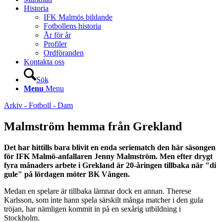
Historia
IFK Malmös bildande
Fotbollens historia
År för år
Profiler
Ordföranden
Kontakta oss
Sök
Menu
Menu
Arkiv - Fotboll - Dam
Malmström hemma från Grekland
Det har hittills bara blivit en enda seriematch den här säsongen
för IFK Malmö-anfallaren Jenny Malmström. Men efter drygt
fyra månaders arbete i Grekland är 20-åringen tillbaka när "di
gule" på lördagen möter BK Vången.
Medan en spelare är tillbaka lämnar dock en annan. Therese
Karlsson, som inte hann spela särskilt många matcher i den gula
tröjan, har nämligen kommit in på en sexårig utbildning i
Stockholm.