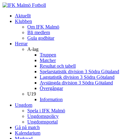
Aktuellt
Klubben
Om IFK Malmö
Bli medlem
Gula godbitar
Herrar
A-lag
Truppen
Matcher
Resultat och tabell
Spelarstatistik division 3 Södra Götaland
Lagstatistik division 3 Södra Götaland
Avstängda division 3 Södra Götaland
Övergångar
U19
Information
Ungdom
Spela i IFK Malmö
Ungdomspolicy
Ungdomsportal
Gå på match
Kalendarium
Marknad