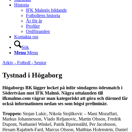
Historia
IFK Malmös bildande
Fotbollens historia
År för år
Profiler
Ordföranden
Kontakta oss
Sök
Menu
Menu
Arkiv - Fotboll - Senior
Tystnad i Högaborg
Högaborgs BK lägger locket på inför söndagens ödesmatch i
Södertvåan mot IFK Malmö. Några uttalanden till
ifkmalmo.com vägrar man kategoriskt att göra och därmed får
också informationen nedan ses som högst preliminär.
Truppen:
Stojan Lukic, Nikola Stojilkovic – Mani Mozaffari,
Markus Johannesson, Vlado Reljanovic, Martin Olsson, Fredrik
Dupont, Nathaniel Winkel, Patrik Bjurenståhl, Per Jacobsson,
Hesam Rajabieh-Fard, Marcus Olsson, Matthias Holenstein, Daniel