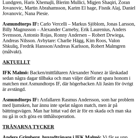
Lundgren, Haris Xhemajli, Blerim Mullici, Migjen Shaqiri, Zoran
Jovanovic, Martin Abrahamsson, Karim El hage, Fisnik Alaj, Daniel
Jovanovic, Nana Piesie.
Asmundtorps IF:
Carlo Vercelli – Markus Sjöblom, Jonas Larsson,
Billy Magnusson – Alexander Carneby, Erik Laurenius, Anders
Svensson, Antonio Rojas, Ronny Andersen – Robert Drwiega,
Andreas Nilsson. Avbytare: Charlie Hägg, Kim Roos, Valon
Shkuliq, Fredrik Hansson/Andreas Karlsson, Robert Malmgren
(målvakt).
AKTUELLT
IFK Malmö:
Backen/mittfältaren Alexander Nunez är lårskadad
sedan några dagar tillbaka och man väljer därför att spara honom i
matchen mot Asmundtorps IF, där högerbacken Ali Jasim för övrigt
är avstängd.
Asmundtorps IF:
Anfallaren Rasmus Andersson, som har problem
med ljumsken, har ännu inte spelat någon match, men är på
bättringsvägen. Man har hittat vad det är för en skada och man ska
nu gå in och göra en titthålsoperation.
TRÄNARNA TYCKER
Anders Grimberg, huvudtränare i IFK Malmö:
Vi får se upp