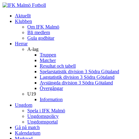
Aktuellt
Klubben
Om IFK Malmö
Bli medlem
Gula godbitar
Herrar
A-lag
Truppen
Matcher
Resultat och tabell
Spelarstatistik division 3 Södra Götaland
Lagstatistik division 3 Södra Götaland
Avstängda division 3 Södra Götaland
Övergångar
U19
Information
Ungdom
Spela i IFK Malmö
Ungdomspolicy
Ungdomsportal
Gå på match
Kalendarium
Marknad