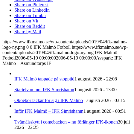
Share on Pinterest
Share on LinkedIn
Share on Tumblr
Share on Vk
Share on Reddit
Share by Mail
https://www.ifkmalmo.se/wp-content/uploads/2019/04/ifk-malmo-
logo-ny.png
0
0
IFK Malmö Fotboll
https://www.ifkmalmo.se/wp-
content/uploads/2019/04/ifk-malmo-logo-ny.png
IFK Malmö
Fotboll
2006-05-19 00:00:00
2006-05-19 00:00:00
Avspark: IFK
Malmö – Asmundtorps IF
IFK Malmö tappade på stopptid
1 augusti 2026 - 22:08
Startelvan mot IFK Simrishamn
1 augusti 2026 - 13:00
Okoebor tackar för sig i IFK Malmö
1 augusti 2026 - 03:15
Inför IFK Malmö – IFK Simrishamn
1 augusti 2026 - 00:51
Tvåmålsskytt i comebacken – nu förlänger IFK-ikonen
30 juli
2026 - 22:25