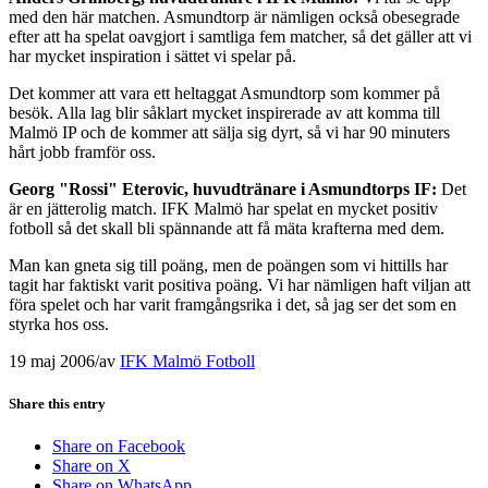
med den här matchen. Asmundtorp är nämligen också obesegrade
efter att ha spelat oavgjort i samtliga fem matcher, så det gäller att vi
har mycket inspiration i sättet vi spelar på.
Det kommer att vara ett heltaggat Asmundtorp som kommer på
besök. Alla lag blir såklart mycket inspirerade av att komma till
Malmö IP och de kommer att sälja sig dyrt, så vi har 90 minuters
hårt jobb framför oss.
Georg "Rossi" Eterovic, huvudtränare i Asmundtorps IF:
Det
är en jätterolig match. IFK Malmö har spelat en mycket positiv
fotboll så det skall bli spännande att få mäta krafterna med dem.
Man kan gneta sig till poäng, men de poängen som vi hittills har
tagit har faktiskt varit positiva poäng. Vi har nämligen haft viljan att
föra spelet och har varit framgångsrika i det, så jag ser det som en
styrka hos oss.
19 maj 2006
/
av
IFK Malmö Fotboll
Share this entry
Share on Facebook
Share on X
Share on WhatsApp