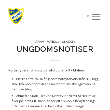
ARKIV - FOTBOLL - UNGDOM
UNGDOMSNOTISER
Korta nyheter om ungdomsfotbollen i IFK Malmö.
Pierre Ferreira, 16-årigt sommarnyförvärv från BK Flagg,
ska i två veckor provträna med portugisiske ligatrean, SL
Benficas J-lag.
Ahmedin Sudic, Dzevad Nezirevic och Mirza Nezirevic,
åker på lördag till Bosnien för ett en vecka långt tränings-
och matchläger med det bosniska P89-landslaget.