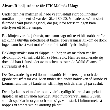
Alvaro Ripoll, tränare för IFK Malmös U-lag:
Under den här matchen så hade vi ett väldigt stort bollinnehav,
omräknat i procent så var det säkert 80-20. Vi hade också ett stort
tålamod i vårt passningsspel, där jag inför fortsättningen bara
efterlyser ett bättre tempo.
Backlinjen var okej framåt, men som sagt måste vi bli snabbare för
att kunna utnyttja sidledsspelet bättre. Försvarsmässigt kom de dock
ingen som helst vart mot vår oerhört stabila fyrbackslinje.
Baklängesmålet som vi släppte in i början av matchen var lite
olyckligt för vår målvakt Mirza Nezirevic. Han revanscherade sig
dock då han i slutskedet av matchen assisterade Walid Shams till
slutresultatet 4-1.
De försvarade sig med tio man utanför 16-meterslinjen och det
gjorde det svårt för oss. Men under den andra halvleken så kunde vi
komma runt mer på kanterna, slå inlägg och därefter gå på avslut.
Detta lyckades vi med trots att vi är betydligt bättre på att spela i
djupled än att använda huvudet. Med nyförvärvet Ismail Güven,
som är spelklar imorgon och som sägs vara stark i luftrummet, så
hoppas vi att det ska bli ändring på det.