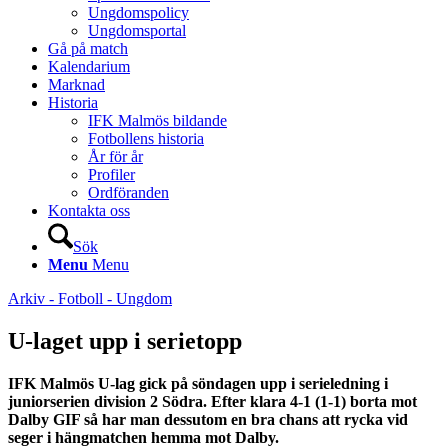
Ungdomspolicy
Ungdomsportal
Gå på match
Kalendarium
Marknad
Historia
IFK Malmös bildande
Fotbollens historia
År för år
Profiler
Ordföranden
Kontakta oss
Sök
Menu
Menu
Arkiv - Fotboll - Ungdom
U-laget upp i serietopp
IFK Malmös U-lag gick på söndagen upp i serieledning i
juniorserien division 2 Södra. Efter klara 4-1 (1-1) borta mot
Dalby GIF så har man dessutom en bra chans att rycka vid
seger i hängmatchen hemma mot Dalby.