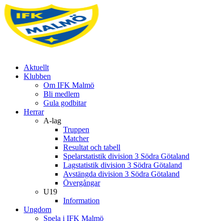
Aktuellt
Klubben
Om IFK Malmö
Bli medlem
Gula godbitar
Herrar
A-lag
Truppen
Matcher
Resultat och tabell
Spelarstatistik division 3 Södra Götaland
Lagstatistik division 3 Södra Götaland
Avstängda division 3 Södra Götaland
Övergångar
U19
Information
Ungdom
Spela i IFK Malmö