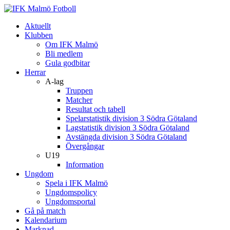
Aktuellt
Klubben
Om IFK Malmö
Bli medlem
Gula godbitar
Herrar
A-lag
Truppen
Matcher
Resultat och tabell
Spelarstatistik division 3 Södra Götaland
Lagstatistik division 3 Södra Götaland
Avstängda division 3 Södra Götaland
Övergångar
U19
Information
Ungdom
Spela i IFK Malmö
Ungdomspolicy
Ungdomsportal
Gå på match
Kalendarium
Marknad