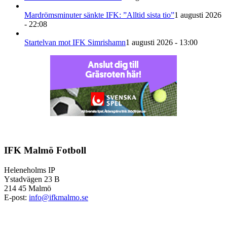
Mardrömsminuter sänkte IFK: ”Alltid sista tio”
1 augusti 2026
- 22:08
Startelvan mot IFK Simrishamn
1 augusti 2026 - 13:00
IFK Malmö Fotboll
Heleneholms IP
Ystadvägen 23 B
214 45 Malmö
E-post:
info@ifkmalmo.se