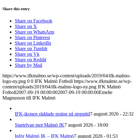
Share this entry
Share on Facebook
Share on X
Share on WhatsApp
Share on Pinterest
Share on LinkedIn
Share on Tumblr
Share on Vk
Share on Reddit
Share by Mail
https://www.ifkmalmo.se/wp-content/uploads/2019/04/ifk-malmo-
logo-ny.png
0
0
IFK Malmö Fotboll
https://www.ifkmalmo.se/wp-
content/uploads/2019/04/ifk-malmo-logo-ny.png
IFK Malmö
Fotboll
2007-09-19 00:00:00
2007-09-19 00:00:00
Emelie
Magnusson till IFK Malmö
IFK-ikonen räddade poäng på stopptid
7 augusti 2026 - 22:32
Startelvan mot Malmö IK
7 augusti 2026 - 18:00
Inför Malmö IK – IFK Malmö
7 augusti 2026 - 01:53