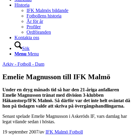
Historia
IFK Malmös bildande
Fotbollens historia
År för år
Profiler
Ordföranden
Kontakta oss
Sök
Menu
Menu
Arkiv - Fotboll - Dam
Emelie Magnusson till IFK Malmö
Under en dryg månads tid så har den 21-åriga anfallaren
Emelie Magnusson tränat med division 3-klubben
Håkanstorp/IFK Malmö. Så därför var det inte helt oväntat då
hon på tisdagen valde att skriva på övergångshandlingarna.
Senast spelade Emelie Magnusson i Askeröds IF, vars damlag har
legat vilande sedan i höstas.
19 september 2007
/
av
IFK Malmö Fotboll