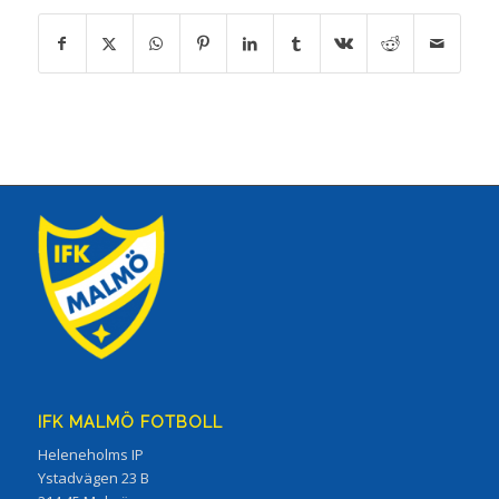
IFK MALMÖ FOTBOLL
Heleneholms IP
Ystadvägen 23 B