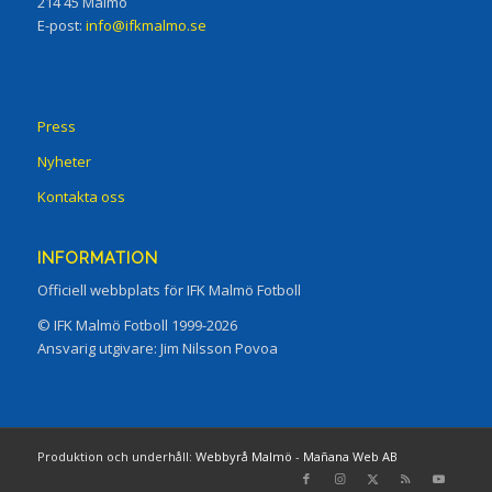
214 45 Malmö
E-post:
info@ifkmalmo.se
Press
Nyheter
Kontakta oss
INFORMATION
Officiell webbplats för IFK Malmö Fotboll
© IFK Malmö Fotboll 1999-2026
Ansvarig utgivare: Jim Nilsson Povoa
Produktion och underhåll:
Webbyrå Malmö
-
Mañana Web AB