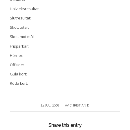
Halvleksresultat:
Slutresultat:
Skott totalt:
Skott mot mål:
Frisparkar:
Hörnor:
Offside:
Gula kort:
Röda kort:
/
23 JULI 2008
AV
CHRISTIAN D
Share this entry