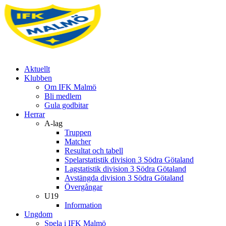
Aktuellt
Klubben
Om IFK Malmö
Bli medlem
Gula godbitar
Herrar
A-lag
Truppen
Matcher
Resultat och tabell
Spelarstatistik division 3 Södra Götaland
Lagstatistik division 3 Södra Götaland
Avstängda division 3 Södra Götaland
Övergångar
U19
Information
Ungdom
Spela i IFK Malmö