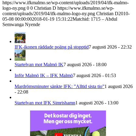
https://www.ifkmalmo.se/wp-content/uploads/2019/04/ifk-malmo-
logo-ny.png
0
0
Christian D
https://www.ifkmalmo.se/wp-
content/uploads/2019/04/ifk-malmo-logo-ny.png
Christian D
2010-
05-08 00:00:00
2018-01-19 15:31:22
Matchid: 1715 – Abdul
Semwanga Nyende
IFK-ikonen räddade poäng på stopptid
7 augusti 2026 - 22:32
Startelvan mot Malmö IK
7 augusti 2026 - 18:00
Inför Malmö IK – IFK Malmö
7 augusti 2026 - 01:53
Mardrömsminuter sänkte IFK: ”Alltid sista tio”
1 augusti 2026
- 22:08
Startelvan mot IFK Simrishamn
1 augusti 2026 - 13:00