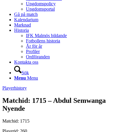
Ungdomspolicy
Ungdomsportal
Gå på match
Kalendarium
Marknad
Historia
IFK Malmös bildande
Fotbollens historia
År för år
Profiler
Ordföranden
Kontakta oss
Sök
Menu
Menu
Playerhistory
Matchid: 1715 – Abdul Semwanga
Nyende
Matchid: 1715
Playerid: 260