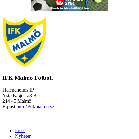
IFK Malmö Fotboll
Heleneholms IP
Ystadvägen 23 B
214 45 Malmö
E-post:
info@ifkmalmo.se
Press
Nyheter