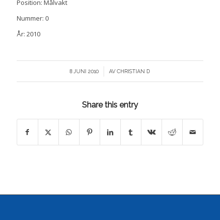
Position: Målvakt
Nummer: 0
År: 2010
/
8 JUNI 2010
AV
CHRISTIAN D
Share this entry