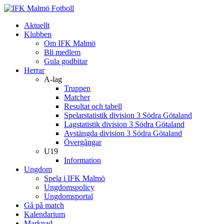
Aktuellt
Klubben
Om IFK Malmö
Bli medlem
Gula godbitar
Herrar
A-lag
Truppen
Matcher
Resultat och tabell
Spelarstatistik division 3 Södra Götaland
Lagstatistik division 3 Södra Götaland
Avstängda division 3 Södra Götaland
Övergångar
U19
Information
Ungdom
Spela i IFK Malmö
Ungdomspolicy
Ungdomsportal
Gå på match
Kalendarium
Marknad