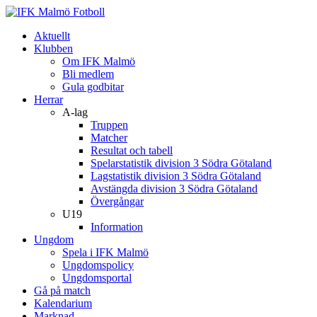
Aktuellt
Klubben
Om IFK Malmö
Bli medlem
Gula godbitar
Herrar
A-lag
Truppen
Matcher
Resultat och tabell
Spelarstatistik division 3 Södra Götaland
Lagstatistik division 3 Södra Götaland
Avstängda division 3 Södra Götaland
Övergångar
U19
Information
Ungdom
Spela i IFK Malmö
Ungdomspolicy
Ungdomsportal
Gå på match
Kalendarium
Marknad