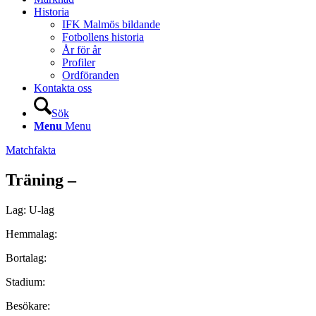
Historia
IFK Malmös bildande
Fotbollens historia
År för år
Profiler
Ordföranden
Kontakta oss
Sök
Menu
Menu
Matchfakta
Träning –
Lag: U-lag
Hemmalag:
Bortalag:
Stadium:
Besökare: