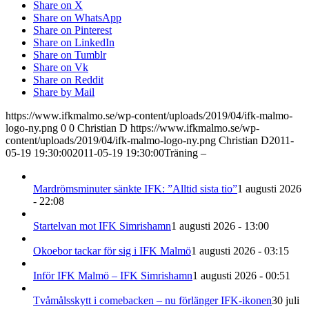
Share on X
Share on WhatsApp
Share on Pinterest
Share on LinkedIn
Share on Tumblr
Share on Vk
Share on Reddit
Share by Mail
https://www.ifkmalmo.se/wp-content/uploads/2019/04/ifk-malmo-
logo-ny.png
0
0
Christian D
https://www.ifkmalmo.se/wp-
content/uploads/2019/04/ifk-malmo-logo-ny.png
Christian D
2011-
05-19 19:30:00
2011-05-19 19:30:00
Träning –
Mardrömsminuter sänkte IFK: ”Alltid sista tio”
1 augusti 2026
- 22:08
Startelvan mot IFK Simrishamn
1 augusti 2026 - 13:00
Okoebor tackar för sig i IFK Malmö
1 augusti 2026 - 03:15
Inför IFK Malmö – IFK Simrishamn
1 augusti 2026 - 00:51
Tvåmålsskytt i comebacken – nu förlänger IFK-ikonen
30 juli