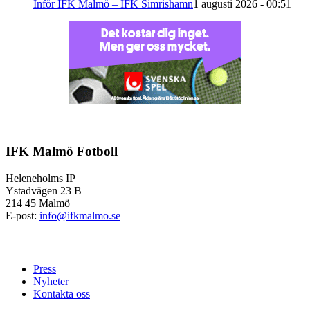
Inför IFK Malmö – IFK Simrishamn
1 augusti 2026 - 00:51
IFK Malmö Fotboll
Heleneholms IP
Ystadvägen 23 B
214 45 Malmö
E-post:
info@ifkmalmo.se
Press
Nyheter
Kontakta oss