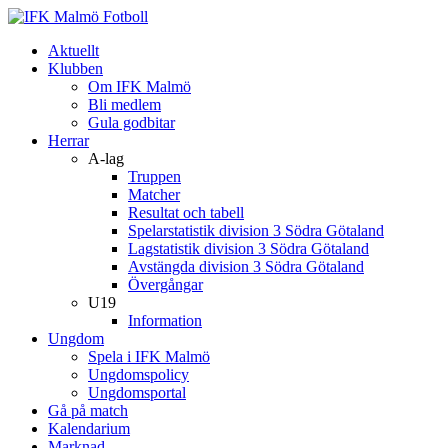
Aktuellt
Klubben
Om IFK Malmö
Bli medlem
Gula godbitar
Herrar
A-lag
Truppen
Matcher
Resultat och tabell
Spelarstatistik division 3 Södra Götaland
Lagstatistik division 3 Södra Götaland
Avstängda division 3 Södra Götaland
Övergångar
U19
Information
Ungdom
Spela i IFK Malmö
Ungdomspolicy
Ungdomsportal
Gå på match
Kalendarium
Marknad