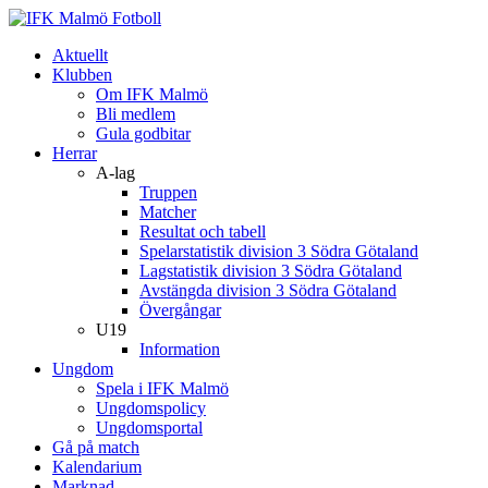
Aktuellt
Klubben
Om IFK Malmö
Bli medlem
Gula godbitar
Herrar
A-lag
Truppen
Matcher
Resultat och tabell
Spelarstatistik division 3 Södra Götaland
Lagstatistik division 3 Södra Götaland
Avstängda division 3 Södra Götaland
Övergångar
U19
Information
Ungdom
Spela i IFK Malmö
Ungdomspolicy
Ungdomsportal
Gå på match
Kalendarium
Marknad