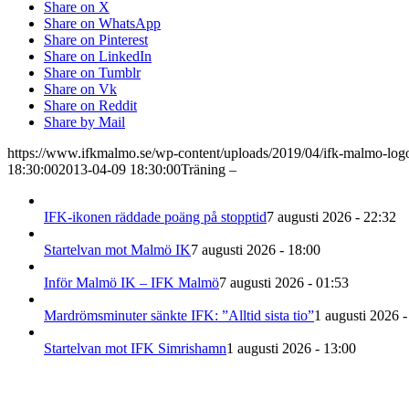
Share on X
Share on WhatsApp
Share on Pinterest
Share on LinkedIn
Share on Tumblr
Share on Vk
Share on Reddit
Share by Mail
https://www.ifkmalmo.se/wp-content/uploads/2019/04/ifk-malmo-log
18:30:00
2013-04-09 18:30:00
Träning –
IFK-ikonen räddade poäng på stopptid
7 augusti 2026 - 22:32
Startelvan mot Malmö IK
7 augusti 2026 - 18:00
Inför Malmö IK – IFK Malmö
7 augusti 2026 - 01:53
Mardrömsminuter sänkte IFK: ”Alltid sista tio”
1 augusti 2026 -
Startelvan mot IFK Simrishamn
1 augusti 2026 - 13:00