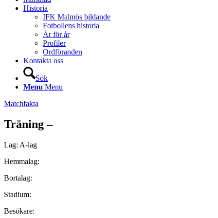
Historia
IFK Malmös bildande
Fotbollens historia
År för år
Profiler
Ordföranden
Kontakta oss
Sök
Menu
Menu
Matchfakta
Träning –
Lag: A-lag
Hemmalag:
Bortalag:
Stadium:
Besökare: