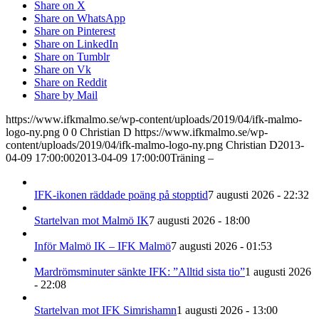
Share on X
Share on WhatsApp
Share on Pinterest
Share on LinkedIn
Share on Tumblr
Share on Vk
Share on Reddit
Share by Mail
https://www.ifkmalmo.se/wp-content/uploads/2019/04/ifk-malmo-
logo-ny.png
0
0
Christian D
https://www.ifkmalmo.se/wp-
content/uploads/2019/04/ifk-malmo-logo-ny.png
Christian D
2013-
04-09 17:00:00
2013-04-09 17:00:00
Träning –
IFK-ikonen räddade poäng på stopptid
7 augusti 2026 - 22:32
Startelvan mot Malmö IK
7 augusti 2026 - 18:00
Inför Malmö IK – IFK Malmö
7 augusti 2026 - 01:53
Mardrömsminuter sänkte IFK: ”Alltid sista tio”
1 augusti 2026
- 22:08
Startelvan mot IFK Simrishamn
1 augusti 2026 - 13:00