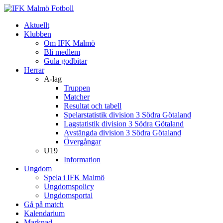
Aktuellt
Klubben
Om IFK Malmö
Bli medlem
Gula godbitar
Herrar
A-lag
Truppen
Matcher
Resultat och tabell
Spelarstatistik division 3 Södra Götaland
Lagstatistik division 3 Södra Götaland
Avstängda division 3 Södra Götaland
Övergångar
U19
Information
Ungdom
Spela i IFK Malmö
Ungdomspolicy
Ungdomsportal
Gå på match
Kalendarium
Marknad