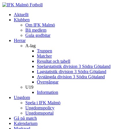
Aktuellt
Klubben
Om IFK Malmö
Bli medlem
Gula godbitar
Herrar
A-lag
Truppen
Matcher
Resultat och tabell
Spelarstatistik division 3 Södra Götaland
Lagstatistik division 3 Södra Götaland
Avstängda division 3 Södra Götaland
Övergångar
U19
Information
Ungdom
Spela i IFK Malmö
Ungdomspolicy
Ungdomsportal
Gå på match
Kalendarium
Marknad