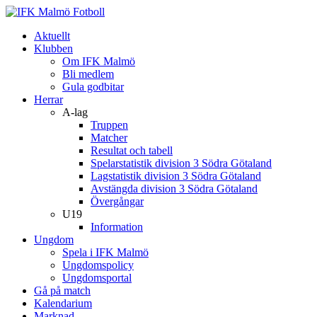
Aktuellt
Klubben
Om IFK Malmö
Bli medlem
Gula godbitar
Herrar
A-lag
Truppen
Matcher
Resultat och tabell
Spelarstatistik division 3 Södra Götaland
Lagstatistik division 3 Södra Götaland
Avstängda division 3 Södra Götaland
Övergångar
U19
Information
Ungdom
Spela i IFK Malmö
Ungdomspolicy
Ungdomsportal
Gå på match
Kalendarium
Marknad