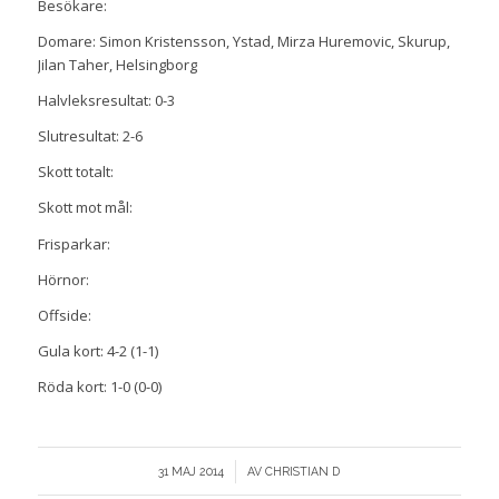
Besökare:
Domare: Simon Kristensson, Ystad, Mirza Huremovic, Skurup,
Jilan Taher, Helsingborg
Halvleksresultat: 0-3
Slutresultat: 2-6
Skott totalt:
Skott mot mål:
Frisparkar:
Hörnor:
Offside:
Gula kort: 4-2 (1-1)
Röda kort: 1-0 (0-0)
/
31 MAJ 2014
AV
CHRISTIAN D