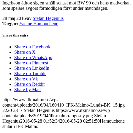
Ingelsson ådrog sig en smäll senast mot BW 90 och hans medverkan
som spelare avgörs förmodligen först under matchdagen.
28 maj 2016
/
av
Stefan Hegenius
Taggar:
Yacine Hamouchene
Share this entry
Share on Facebook
Share on X
Share on WhatsApp
Share on Pinterest
Share on LinkedIn
Share on Tumblr
Share on Vk
Share on Reddit
Share by Mail
https://www.ifkmalmo.se/wp-
content/uploads/2016/04/160410_IFK-Malmö-Lunds-BK_15.jpg
2220
3317
Stefan Hegenius
https://www.ifkmalmo.se/wp-
content/uploads/2019/04/ifk-malmo-logo-ny.png
Stefan
Hegenius
2016-05-28 01:52:34
2016-05-28 02:51:50
Hamouchene
slutar i IFK Malmö