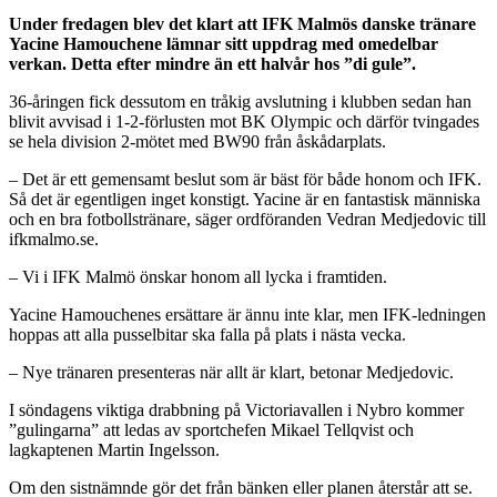
Under fredagen blev det klart att IFK Malmös danske tränare
Yacine Hamouchene lämnar sitt uppdrag med omedelbar
verkan. Detta efter mindre än ett halvår hos ”di gule”.
36-åringen fick dessutom en tråkig avslutning i klubben sedan han
blivit avvisad i 1-2-förlusten mot BK Olympic och därför tvingades
se hela division 2-mötet med BW90 från åskådarplats.
– Det är ett gemensamt beslut som är bäst för både honom och IFK.
Så det är egentligen inget konstigt. Yacine är en fantastisk människa
och en bra fotbollstränare, säger ordföranden Vedran Medjedovic till
ifkmalmo.se.
– Vi i IFK Malmö önskar honom all lycka i framtiden.
Yacine Hamouchenes ersättare är ännu inte klar, men IFK-ledningen
hoppas att alla pusselbitar ska falla på plats i nästa vecka.
– Nye tränaren presenteras när allt är klart, betonar Medjedovic.
I söndagens viktiga drabbning på Victoriavallen i Nybro kommer
”gulingarna” att ledas av sportchefen Mikael Tellqvist och
lagkaptenen Martin Ingelsson.
Om den sistnämnde gör det från bänken eller planen återstår att se.