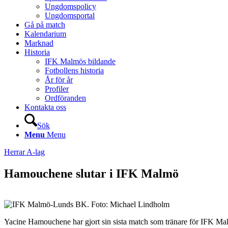
Ungdomspolicy
Ungdomsportal
Gå på match
Kalendarium
Marknad
Historia
IFK Malmös bildande
Fotbollens historia
År för år
Profiler
Ordföranden
Kontakta oss
Sök
Menu
Menu
Herrar A-lag
Hamouchene slutar i IFK Malmö
Yacine Hamouchene har gjort sin sista match som tränare för IFK M