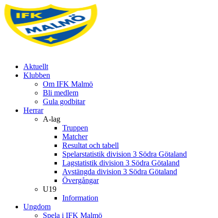
Aktuellt
Klubben
Om IFK Malmö
Bli medlem
Gula godbitar
Herrar
A-lag
Truppen
Matcher
Resultat och tabell
Spelarstatistik division 3 Södra Götaland
Lagstatistik division 3 Södra Götaland
Avstängda division 3 Södra Götaland
Övergångar
U19
Information
Ungdom
Spela i IFK Malmö