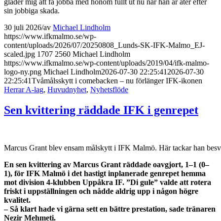
gläder mig att få jobba med honom fullt ut nu när han är åter efter
sin jobbiga skada.
30 juli 2026
/
av
Michael Lindholm
https://www.ifkmalmo.se/wp-
content/uploads/2026/07/20250808_Lunds-SK-IFK-Malmo_EJ-
scaled.jpg
1707
2560
Michael Lindholm
https://www.ifkmalmo.se/wp-content/uploads/2019/04/ifk-malmo-
logo-ny.png
Michael Lindholm
2026-07-30 22:25:41
2026-07-30
22:25:41
Tvåmålsskytt i comebacken – nu förlänger IFK-ikonen
Herrar A-lag
,
Huvudnyhet
,
Nyhetsflöde
Sen kvittering räddade IFK i genrepet
Marcus Grant blev ensam målskytt i IFK Malmö. Här tackar han besvik
En sen kvittering av Marcus Grant räddade oavgjort, 1–1 (0–
1), för IFK Malmö i det hastigt inplanerade genrepet hemma
mot division 4-klubben Uppåkra IF. ”Di gule” valde att rotera
friskt i uppställningen och nådde aldrig upp i någon högre
kvalitet.
– Så klart hade vi gärna sett en bättre prestation, sade tränaren
Nezir Mehmeti.