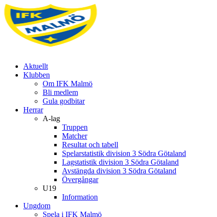
Aktuellt
Klubben
Om IFK Malmö
Bli medlem
Gula godbitar
Herrar
A-lag
Truppen
Matcher
Resultat och tabell
Spelarstatistik division 3 Södra Götaland
Lagstatistik division 3 Södra Götaland
Avstängda division 3 Södra Götaland
Övergångar
U19
Information
Ungdom
Spela i IFK Malmö