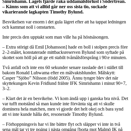
Simrishamn. Lagets fjärde raka uddamålsförlust i Södertrean.
– Känns som att vi alltid går ner oss sista tio, suckade
vikarierande lagkapten Timothy Bylund.
Besvikelsen var enorm i det gula lägret efter att ha tappat ledningen
och kammat noll i omstarten.
Inte precis den upptakt som man ville ha på höstsäsongen.
– Extra störigt då Emil [Johansson] hade en boll i stolpen precis före
2–2-målet, konstaterade mittbacksreserven Bylund som syftade på
skottet som höll på att ge ett stabilt tvåmålsförsprång i 90:e minuten.
Två anfall och inte ens 60 sekunder senare rasslade det i stället till
bakom Ronald Lubwama efter en målvaktsblunder. Målskytt:
Casper ”Sjöbo” Nilsson (född 2005). Ännu tyngre blev det när
skyttekungen Kevin Fridlund frälste IFK Simrishamn i minut 90+7,
3–2.
– Klart det är en besvikelse. Vi kom ändå upp i ganska bra nivå. Det
var tufft motstånd så man kunde inte förvänta sig att vi skulle
dominera hela matchen, men vi gjorde det helt okej och bara synd
att vi inte kunde hålla det, resonerade Timothy Bylund.
– Förhoppningsvis har vi lite bättre flyt och släpper vi inte in två
sena mål tar vi tre poäng i nästa omgång [borta mot Malmö IK på