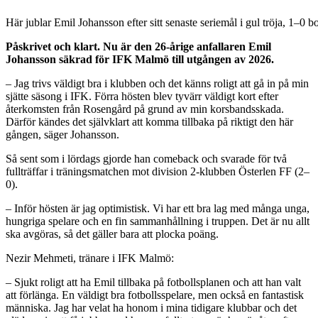
Här jublar Emil Johansson efter sitt senaste seriemål i gul tröja, 1–0 
Påskrivet och klart. Nu är den 26-årige anfallaren Emil
Johansson säkrad för IFK Malmö till utgången av 2026.
– Jag trivs väldigt bra i klubben och det känns roligt att gå in på min
sjätte säsong i IFK. Förra hösten blev tyvärr väldigt kort efter
återkomsten från Rosengård på grund av min korsbandsskada.
Därför kändes det självklart att komma tillbaka på riktigt den här
gången, säger Johansson.
Så sent som i lördags gjorde han comeback och svarade för två
fullträffar i träningsmatchen mot division 2-klubben Österlen FF (2–
0).
– Inför hösten är jag optimistisk. Vi har ett bra lag med många unga,
hungriga spelare och en fin sammanhållning i truppen. Det är nu allt
ska avgöras, så det gäller bara att plocka poäng.
Nezir Mehmeti, tränare i IFK Malmö:
– Sjukt roligt att ha Emil tillbaka på fotbollsplanen och att han valt
att förlänga. En väldigt bra fotbollsspelare, men också en fantastisk
människa. Jag har velat ha honom i mina tidigare klubbar och det