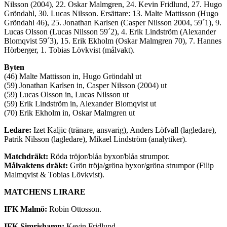
Nilsson (2004), 22. Oskar Malmgren, 24. Kevin Fridlund, 27. Hugo
Gröndahl, 30. Lucas Nilsson. Ersättare: 13. Malte Mattisson (Hugo
Gröndahl 46), 25. Jonathan Karlsen (Casper Nilsson 2004, 59´1), 9.
Lucas Olsson (Lucas Nilsson 59´2), 4. Erik Lindström (Alexander
Blomqvist 59´3), 15. Erik Ekholm (Oskar Malmgren 70), 7. Hannes
Hörberger, 1. Tobias Lövkvist (målvakt).
Byten
(46) Malte Mattisson in, Hugo Gröndahl ut
(59) Jonathan Karlsen in, Casper Nilsson (2004) ut
(59) Lucas Olsson in, Lucas Nilsson ut
(59) Erik Lindström in, Alexander Blomqvist ut
(70) Erik Ekholm in, Oskar Malmgren ut
Ledare:
Izet Kaljic (tränare, ansvarig), Anders Löfvall (lagledare),
Patrik Nilsson (lagledare), Mikael Lindström (analytiker).
Matchdräkt:
Röda tröjor/blåa byxor/blåa strumpor.
Målvaktens dräkt:
Grön tröja/gröna byxor/gröna strumpor (Filip
Malmqvist & Tobias Lövkvist).
MATCHENS LIRARE
IFK Malmö:
Robin Ottosson.
IFK Simrishamn:
Kevin Fridlund.