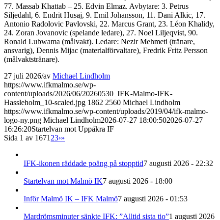
77. Massab Khattab – 25. Edvin Elmaz. Avbytare: 3. Petrus
Siljedahl, 6. Endrit Husaj, 9. Emil Johansson, 11. Dani Alkic, 17.
Antonio Radolovic Pavlovski, 22. Marcus Grant, 23. Léon Khalidy,
24. Zoran Jovanovic (spelande ledare), 27. Noel Liljeqvist, 90.
Ronald Lubwama (målvakt). Ledare: Nezir Mehmeti (tränare,
ansvarig), Dennis Mijac (materialförvaltare), Fredrik Fritz Persson
(målvaktstränare).
27 juli 2026
/
av
Michael Lindholm
https://www.ifkmalmo.se/wp-
content/uploads/2026/06/20260530_IFK-Malmo-IFK-
Hassleholm_10-scaled.jpg
1862
2560
Michael Lindholm
https://www.ifkmalmo.se/wp-content/uploads/2019/04/ifk-malmo-
logo-ny.png
Michael Lindholm
2026-07-27 18:00:50
2026-07-27
16:26:20
Startelvan mot Uppåkra IF
Sida 1 av 167
1
2
3
›
»
IFK-ikonen räddade poäng på stopptid
7 augusti 2026 - 22:32
Startelvan mot Malmö IK
7 augusti 2026 - 18:00
Inför Malmö IK – IFK Malmö
7 augusti 2026 - 01:53
Mardrömsminuter sänkte IFK: ”Alltid sista tio”
1 augusti 2026