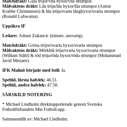
Matchdräkt:
Gula tröjor/vita byxor/vita strumpor.
Målvaktens dräkt:
Lila tröja/lila byxor/lila strumpor (Anton
Krabbe Christiansen) & lila tröja/svarta långbyxor/svarta strumpor
(Ronald Lubwama).
Uppåkra IF
Ledare:
Adnan Zukancic (tränare, ansvarig).
Matchdräkt:
Gröna tröjor/svarta byxor/svarta strumpor.
Målvaktens dräkt:
Mörkblå tröja/svarta byxor/svarta strumpor
(William Ståhl) & röd tröja/röda byxor/röda strumpor (Mohammad
Javid Mirzaee).
IFK Malmö började med boll:
Ja.
Speltid, första halvlek:
46.51.
Speltid, andra halvlek:
47.50.
SÄRSKILD NOTERING
* Michael Lindholm direktrapporterade genom Svenska
Fotbollförbundets Min Fotboll-app.
Sammanställt av: Michael Lindholm.