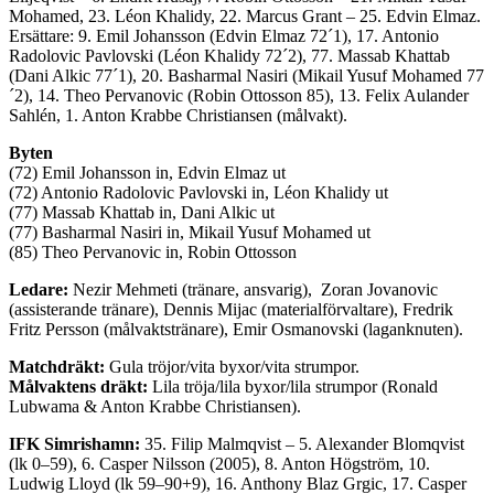
Mohamed, 23. Léon Khalidy, 22. Marcus Grant – 25. Edvin Elmaz.
Ersättare: 9. Emil Johansson (Edvin Elmaz 72´1), 17. Antonio
Radolovic Pavlovski (Léon Khalidy 72´2), 77. Massab Khattab
(Dani Alkic 77´1), 20. Basharmal Nasiri (Mikail Yusuf Mohamed 77
´2), 14. Theo Pervanovic (Robin Ottosson 85), 13. Felix Aulander
Sahlén, 1. Anton Krabbe Christiansen (målvakt).
Byten
(72) Emil Johansson in, Edvin Elmaz ut
(72) Antonio Radolovic Pavlovski in, Léon Khalidy ut
(77) Massab Khattab in, Dani Alkic ut
(77) Basharmal Nasiri in, Mikail Yusuf Mohamed ut
(85) Theo Pervanovic in, Robin Ottosson
Ledare:
Nezir Mehmeti (tränare, ansvarig), Zoran Jovanovic
(assisterande tränare), Dennis Mijac (materialförvaltare), Fredrik
Fritz Persson (målvaktstränare), Emir Osmanovski (laganknuten).
Matchdräkt:
Gula tröjor/vita byxor/vita strumpor.
Målvaktens dräkt:
Lila tröja/lila byxor/lila strumpor (Ronald
Lubwama & Anton Krabbe Christiansen).
IFK Simrishamn:
35. Filip Malmqvist – 5. Alexander Blomqvist
(lk 0–59), 6. Casper Nilsson (2005), 8. Anton Högström, 10.
Ludwig Lloyd (lk 59–90+9), 16. Anthony Blaz Grgic, 17. Casper