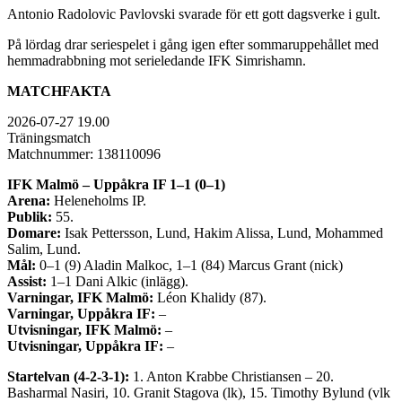
Antonio Radolovic Pavlovski svarade för ett gott dagsverke i gult.
På lördag drar seriespelet i gång igen efter sommaruppehållet med
hemmadrabbning mot serieledande IFK Simrishamn.
MATCHFAKTA
2026-07-27 19.00
Träningsmatch
Matchnummer: 138110096
IFK Malmö – Uppåkra IF 1–1 (0–1)
Arena:
Heleneholms IP.
Publik:
55.
Domare:
Isak Pettersson, Lund, Hakim Alissa, Lund, Mohammed
Salim, Lund.
Mål:
0–1 (9) Aladin Malkoc, 1–1 (84) Marcus Grant (nick)
Assist:
1–1 Dani Alkic (inlägg).
Varningar, IFK Malmö:
Léon Khalidy (87).
Varningar, Uppåkra IF:
–
Utvisningar, IFK Malmö:
–
Utvisningar, Uppåkra IF:
–
Startelvan (4-2-3-1):
1. Anton Krabbe Christiansen – 20.
Basharmal Nasiri, 10. Granit Stagova (lk), 15. Timothy Bylund (vlk