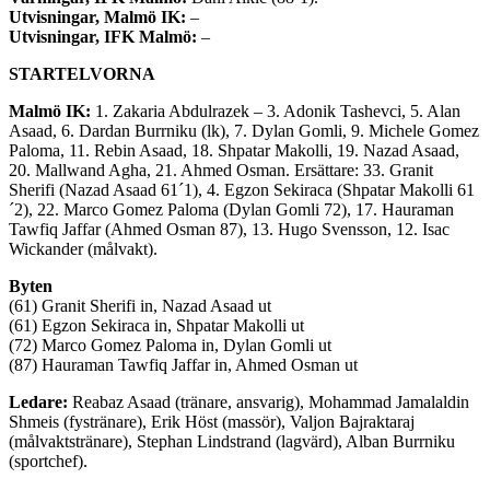
Utvisningar, Malmö IK:
–
Utvisningar, IFK Malmö:
–
STARTELVORNA
Malmö IK:
1. Zakaria Abdulrazek – 3. Adonik Tashevci, 5. Alan
Asaad, 6. Dardan Burrniku (lk), 7. Dylan Gomli, 9. Michele Gomez
Paloma, 11. Rebin Asaad, 18. Shpatar Makolli, 19. Nazad Asaad,
20. Mallwand Agha, 21. Ahmed Osman. Ersättare: 33. Granit
Sherifi (Nazad Asaad 61´1), 4. Egzon Sekiraca (Shpatar Makolli 61
´2), 22. Marco Gomez Paloma (Dylan Gomli 72), 17. Hauraman
Tawfiq Jaffar (Ahmed Osman 87), 13. Hugo Svensson, 12. Isac
Wickander (målvakt).
Byten
(61) Granit Sherifi in, Nazad Asaad ut
(61) Egzon Sekiraca in, Shpatar Makolli ut
(72) Marco Gomez Paloma in, Dylan Gomli ut
(87) Hauraman Tawfiq Jaffar in, Ahmed Osman ut
Ledare:
Reabaz Asaad (tränare, ansvarig), Mohammad Jamalaldin
Shmeis (fystränare), Erik Höst (massör), Valjon Bajraktaraj
(målvaktstränare), Stephan Lindstrand (lagvärd), Alban Burrniku
(sportchef).