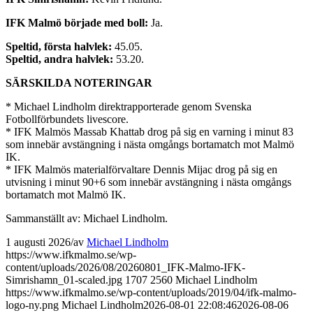
IFK Malmö började med boll:
Ja.
Speltid, första halvlek:
45.05.
Speltid, andra halvlek:
53.20.
SÄRSKILDA NOTERINGAR
* Michael Lindholm direktrapporterade genom Svenska
Fotbollförbundets livescore.
* IFK Malmös Massab Khattab drog på sig en varning i minut 83
som innebär avstängning i nästa omgångs bortamatch mot Malmö
IK.
* IFK Malmös materialförvaltare Dennis Mijac drog på sig en
utvisning i minut 90+6 som innebär avstängning i nästa omgångs
bortamatch mot Malmö IK.
Sammanställt av: Michael Lindholm.
1 augusti 2026
/
av
Michael Lindholm
https://www.ifkmalmo.se/wp-
content/uploads/2026/08/20260801_IFK-Malmo-IFK-
Simrishamn_01-scaled.jpg
1707
2560
Michael Lindholm
https://www.ifkmalmo.se/wp-content/uploads/2019/04/ifk-malmo-
logo-ny.png
Michael Lindholm
2026-08-01 22:08:46
2026-08-06