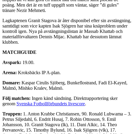
poäng. Men det är en tuff uppgift som väntar, säger ”di gules”
tränare Nezir Mehmeti.
Lagkaptenen Granit Stagova är åter disponibel efter sin avstängning,
samtidigt som vice kapten Isak Sjögren har sina knäproblem under
kontroll igen. Nya på avstängningslistan är Massab Khattab och
materialförvaltaren Dennis Mijac. Khattab har dessutom lämnat
klubben.
MATCHGUIDE
Avspark:
19.00.
Arena:
Kroksbäcks IP A-plan.
Domare:
Kaspar Cirulis Sjöberg, Bunkeflostrand, Fadi El-Kayed,
Malmö, Mishko Kralev, Malmö.
Följ matchen:
Ingen känd sändning. Direktrapportering sker
genom
Svenska Fotbollförbundets livescore
.
Truppen:
1. Anton Krabbe Christiansen, 90. Ronald Lubwama – 3.
Petrus Siljedahl, 6. Endrit Husaj, 7. Robin Ottosson, 9. Emil
Johansson, 10. Granit Stagova (lk), 11. Dani Alkic, 14. Theo
Pervanovic, 15. Timothy Bylund, 16. Isak Sjögren (vlk), 17.