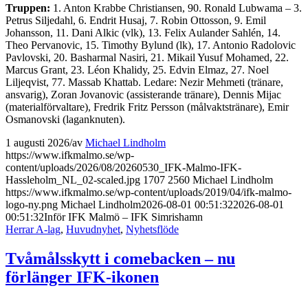
Truppen:
1. Anton Krabbe Christiansen, 90. Ronald Lubwama – 3.
Petrus Siljedahl, 6. Endrit Husaj, 7. Robin Ottosson, 9. Emil
Johansson, 11. Dani Alkic (vlk), 13. Felix Aulander Sahlén, 14.
Theo Pervanovic, 15. Timothy Bylund (lk), 17. Antonio Radolovic
Pavlovski, 20. Basharmal Nasiri, 21. Mikail Yusuf Mohamed, 22.
Marcus Grant, 23. Léon Khalidy, 25. Edvin Elmaz, 27. Noel
Liljeqvist, 77. Massab Khattab. Ledare: Nezir Mehmeti (tränare,
ansvarig), Zoran Jovanovic (assisterande tränare), Dennis Mijac
(materialförvaltare), Fredrik Fritz Persson (målvaktstränare), Emir
Osmanovski (laganknuten).
1 augusti 2026
/
av
Michael Lindholm
https://www.ifkmalmo.se/wp-
content/uploads/2026/08/20260530_IFK-Malmo-IFK-
Hassleholm_NL_02-scaled.jpg
1707
2560
Michael Lindholm
https://www.ifkmalmo.se/wp-content/uploads/2019/04/ifk-malmo-
logo-ny.png
Michael Lindholm
2026-08-01 00:51:32
2026-08-01
00:51:32
Inför IFK Malmö – IFK Simrishamn
Herrar A-lag
,
Huvudnyhet
,
Nyhetsflöde
Tvåmålsskytt i comebacken – nu
förlänger IFK-ikonen