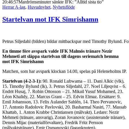
20:46:57
Mardrömsminuter sänkte IFK: ”Alltid sista tio”
Herrar A-lag
,
Huvudnyhet
,
Nyhetsflöde
Startelvan mot IFK Simrishamn
Petrus Siljedahl (bilden) bildar mittbackspar med Timothy Bylund. Fo
En timme före avspark valde IFK Malmös tränare Nezir
Mehmeti att släppa startelvan till dagens seriematch hemma
mot IFK Simrishamn
Matchen, som har avspark klockan 14.00, spelas på Heleneholms IP.
Startelvan (4-2-3-1):
90. Ronald Lubwama – 11. Dani Alkic (vlk),
15. Timothy Bylund (lk), 3. Petrus Siljedahl, 27. Noel Liljeqvist – 6.
Endrit Husaj, 7. Robin Ottosson – 21. Mikail Yusuf Mohamed, 23.
Léon Khalidy, 22. Marcus Grant – 25. Edvin Elmaz. Ersättare: 9.
Emil Johansson, 13. Felix Aulander Sahlén, 14. Theo Pervanovic,
17. Antonio Radolovic Pavlovski, 20. Basharmal Nasiri, 77. Massab
Khattab, 1. Anton Krabbe Christiansen (målvakt). Ledare: Nezir
Mehmeti (tränare, ansvarig), Zoran Jovanovic (assisterande tränare),
Dennis Mijac (materialförvaltare), Fredrik Fritz Persson
(målvaktstränare), Emir Osmanovski (laganknuten).