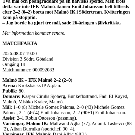
Två mål och poängräddare på en halvleks speltid. Men trots
detta var inte IFK Malmö-ikonen Emil Johansson helt tillfreds
efter 2–2 (0–2) borta mot Malmö IK i Södertrean. Kvitteringen
kom på stopptid.
– Jag borde ha gjort tre mål, sade 26-åringen självkritiskt.
Mer information kommer senare.
MATCHFAKTA
2026-08-07 19.00
Division 3 Södra Götaland
Omgång 14
Matchnummer: 000092083
Malmö IK – IFK Malmö 2–2 (2–0)
Arena:
Kroksbäcks IP A-plan.
Publik:
80.
Domare:
Kaspar Cirulis Sjöberg, Bunkeflostrand, Fadi El-Kayed,
Malmö, Mishko Kralev, Malmö.
Mål:
1–0 (8) Michele Gomez Paloma, 2–0 (43) Michele Gomez
Paloma, 2–1 (46´4) Emil Johansson, 2–2 (90+1) Emil Johansson.
Assist:
2–1 Robin Ottosson (passning).
Varningar, Malmö IK:
Mallwand Agha (77), Adonik Tashevci (88
´2), Alban Burrniku (sportchef, 90+4).
Varningar, IFK Malmö:
Dani Alkic (88´1).