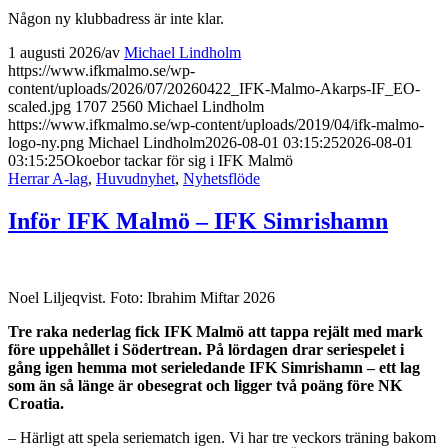
Någon ny klubbadress är inte klar.
1 augusti 2026
/
av
Michael Lindholm
https://www.ifkmalmo.se/wp-
content/uploads/2026/07/20260422_IFK-Malmo-Akarps-IF_EO-
scaled.jpg
1707
2560
Michael Lindholm
https://www.ifkmalmo.se/wp-content/uploads/2019/04/ifk-malmo-
logo-ny.png
Michael Lindholm
2026-08-01 03:15:25
2026-08-01
03:15:25
Okoebor tackar för sig i IFK Malmö
Herrar A-lag
,
Huvudnyhet
,
Nyhetsflöde
Inför IFK Malmö – IFK Simrishamn
Noel Liljeqvist. Foto: Ibrahim Miftar 2026
Tre raka nederlag fick IFK Malmö att tappa rejält med mark
före uppehållet i Södertrean. På lördagen drar seriespelet i
gång igen hemma mot serieledande IFK Simrishamn – ett lag
som än så länge är obesegrat och ligger två poäng före NK
Croatia.
– Härligt att spela seriematch igen. Vi har tre veckors träning bakom