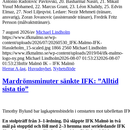
Antonio Radolovic Pavlovski, 20. Basharmal Nasiri, 21. Mikail
Yusuf Mohamed, 22. Marcus Grant, 23. Léon Khalidy, 25. Edvin
Elmaz, 27. Noel Liljeqvist. Ledare: Nezir Mehmeti (tränare,
ansvarig), Zoran Jovanovic (assisterande tränare), Fredrik Fritz
Persson (målvaktstränare).
7 augusti 2026
/
av
Michael Lindholm
https://www.ifkmalmo.se/wp-
content/uploads/2026/07/20260530_IFK-Malmo-IFK-
Hassleholm_15-scaled.jpg
1866
2560
Michael Lindholm
https://www.ifkmalmo.se/wp-content/uploads/2019/04/ifk-malmo-
logo-ny.png
Michael Lindholm
2026-08-07 01:53:23
2026-08-07
01:53:23
Inför Malmö IK – IFK Malmö
Herrar A-lag
,
Huvudnyhet
,
Nyhetsflöde
Mardrömsminuter sänkte IFK: ”Alltid
sista tio”
Timothy Bylund bar lagkaptensbindeln i omstarten mot tabellettan IF
En stolpträff från 3–1-ledning. Då släppte IFK Malmö in två
mål på stopptid och föll med 2–3 hemma mot serieledande IFK