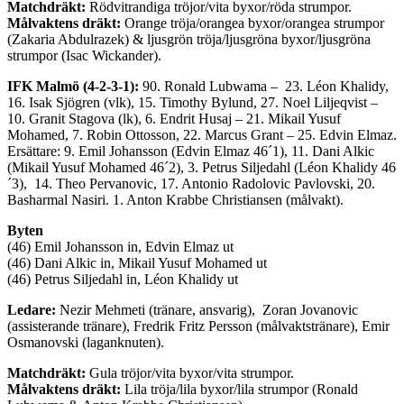
Matchdräkt:
Rödvitrandiga tröjor/vita byxor/röda strumpor.
Målvaktens dräkt:
Orange tröja/orangea byxor/orangea strumpor
(Zakaria Abdulrazek) & ljusgrön tröja/ljusgröna byxor/ljusgröna
strumpor (Isac Wickander).
IFK Malmö (4-2-3-1):
90. Ronald Lubwama – 23. Léon Khalidy,
16. Isak Sjögren (vlk), 15. Timothy Bylund, 27. Noel Liljeqvist –
10. Granit Stagova (lk), 6. Endrit Husaj – 21. Mikail Yusuf
Mohamed, 7. Robin Ottosson, 22. Marcus Grant – 25. Edvin Elmaz.
Ersättare: 9. Emil Johansson (Edvin Elmaz 46´1), 11. Dani Alkic
(Mikail Yusuf Mohamed 46´2), 3. Petrus Siljedahl (Léon Khalidy 46
´3), 14. Theo Pervanovic, 17. Antonio Radolovic Pavlovski, 20.
Basharmal Nasiri. 1. Anton Krabbe Christiansen (målvakt).
Byten
(46) Emil Johansson in, Edvin Elmaz ut
(46) Dani Alkic in, Mikail Yusuf Mohamed ut
(46) Petrus Siljedahl in, Léon Khalidy ut
Ledare:
Nezir Mehmeti (tränare, ansvarig), Zoran Jovanovic
(assisterande tränare), Fredrik Fritz Persson (målvaktstränare), Emir
Osmanovski (laganknuten).
Matchdräkt:
Gula tröjor/vita byxor/vita strumpor.
Målvaktens dräkt:
Lila tröja/lila byxor/lila strumpor (Ronald