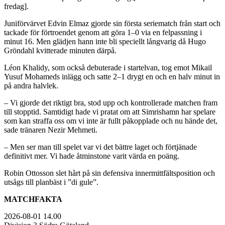
fredag].
Juniförvärvet Edvin Elmaz gjorde sin första seriematch från start och
tackade för förtroendet genom att göra 1–0 via en felpassning i
minut 16. Men glädjen hann inte bli speciellt långvarig då Hugo
Gröndahl kvitterade minuten därpå.
Léon Khalidy, som också debuterade i startelvan, tog emot Mikail
Yusuf Mohameds inlägg och satte 2–1 drygt en och en halv minut in
på andra halvlek.
– Vi gjorde det riktigt bra, stod upp och kontrollerade matchen fram
till stopptid. Samtidigt hade vi pratat om att Simrishamn har spelare
som kan straffa oss om vi inte är fullt påkopplade och nu hände det,
sade tränaren Nezir Mehmeti.
– Men ser man till spelet var vi det bättre laget och förtjänade
definitivt mer. Vi hade åtminstone varit värda en poäng.
Robin Ottosson slet hårt på sin defensiva innermittfältsposition och
utsågs till planbäst i ”di gule”.
MATCHFAKTA
2026-08-01 14.00