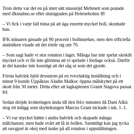
Trots detta var det en på intet sätt missnöjd Mehmeti som pratade
med ifkmalmo.se efter slutsignalen på Heleneholms IP.
– Vi fick i varje fall träna på att äga enormt mycket boll, skrattade
han.
IFK-tränaren gissade på 90 procent i bollinnehav, men den officiella
statistiken visade att det rörde sig om 70.
– Som sagt hade vi stor rotation i laget. Många har inte spelat särskilt
mycket och vi får inte glömma att vi spelade i lördags också. Därför
är det kanske inte konstigt att det såg ut som det gjorde.
Första halvlek bjöd dessutom på en tvivelaktig inställning och i
minut 9 kunde Uppåkras Aladin Malkoc öppna målskyttet på ett
skott från 30 meter. Detta efter att lagkaptenen Granit Stagova passat
fel.
Sedan dröjde kvitteringen ända till den 84:e minuten då Dani Alkic
slog ett inlägg som skyttekungen Marcus Grant nickade i nät, 1–1.
– Vi var mycket bättre i andra halvlek och skapade många
målchanser, men hade svårt att få in bollen. Samtidigt kan jag tycka
att oavgjort är okej med tanke på all rotation i uppställningen.