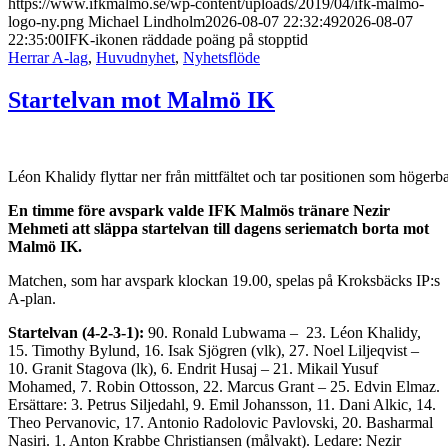
https://www.ifkmalmo.se/wp-content/uploads/2019/04/ifk-malmo-
logo-ny.png
Michael Lindholm
2026-08-07 22:32:49
2026-08-07
22:35:00
IFK-ikonen räddade poäng på stopptid
Herrar A-lag
,
Huvudnyhet
,
Nyhetsflöde
Startelvan mot Malmö IK
Léon Khalidy flyttar ner från mittfältet och tar positionen som högerb
En timme före avspark valde IFK Malmös tränare Nezir
Mehmeti att släppa startelvan till dagens seriematch borta mot
Malmö IK.
Matchen, som har avspark klockan 19.00, spelas på Kroksbäcks IP:s
A-plan.
Startelvan (4-2-3-1):
90. Ronald Lubwama – 23. Léon Khalidy,
15. Timothy Bylund, 16. Isak Sjögren (vlk), 27. Noel Liljeqvist –
10. Granit Stagova (lk), 6. Endrit Husaj – 21. Mikail Yusuf
Mohamed, 7. Robin Ottosson, 22. Marcus Grant – 25. Edvin Elmaz.
Ersättare: 3. Petrus Siljedahl, 9. Emil Johansson, 11. Dani Alkic, 14.
Theo Pervanovic, 17. Antonio Radolovic Pavlovski, 20. Basharmal
Nasiri. 1. Anton Krabbe Christiansen (målvakt). Ledare: Nezir