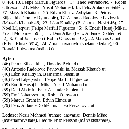
0–46), 18. Felipe Marfull Figueroa – 14. Theo Pervanovic, 7. Robin
Ottosson – 21. Mikail Yusuf Mohamed, 13. Felix Aulander Sahlén,
77. Massab Khattab – 25. Edvin Elmaz. Avbytare: 3. Petrus
Siljedahl (Timothy Bylund 46), 17. Antonio Radolovic Pavlovski
(Massab Khattab 46), 23. Léon Khalidy (Basharmal Nasiri 46), 27.
Noel Liljeqvist (Felipe Marfull Figueroa 46), 6. Endrit Husaj (Mikail
Yusuf Mohamed 59´1), 11. Dani Alkic (Felix Aulander Sahlén 59
´2), 9. Emil Johansson ( Robin Ottosson 59´3), 22. Marcus Grant
(Edvin Elmaz 59´4), 24. Zoran Jovanovic (spelande ledare), 90.
Ronald Lubwama (målvakt)
Byten
(46) Petrus Siljedahl in, Timothy Bylund ut
(46) Antonio Radolovic Pavlovski in, Massab Khattab ut
(46) Léon Khalidy in, Basharmal Nasiri ut
(46) Noel Liljeqvist in, Felipe Marfull Figueroa ut
(59) Endrit Husaj in, Mikail Yusuf Mohamed ut
(59) Dani Alkic in, Felix Aulander Sahlén ut
(59) Emil Johansson in, Robin Ottosson ut
(59) Marcus Grant in, Edvin Elmaz ut
(79) Felix Aulander Sahlén in, Theo Pervanovic ut
Ledare:
Nezir Mehmeti (tränare, ansvarig), Dennis Mijac
(materialförvaltare), Fredrik Fritz Persson (målvaktstränare).