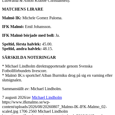
Lubwama & Anton Krabbe Christiansen).
MATCHENS LIRARE
Malmö IK:
Michele Gomez Paloma.
IFK Malmö:
Emil Johansson.
IFK Malmö började med boll:
Ja.
Speltid, första halvlek:
45.00.
Speltid, andra halvlek:
48.15.
SÄRSKILDA NOTERINGAR
* Michael Lindholm direktrapporterade genom Svenska
Fotbollförbundets livescore.
* Malmö IK:s sportchef Alban Burrniku drog på sig en varning efter
slutsignalen.
Sammanställt av: Michael Lindholm.
7 augusti 2026
/
av
Michael Lindholm
https://www.ifkmalmo.se/wp-
content/uploads/2026/08/20260807_Malmo-IK-IFK-Malmo_02-
scaled.jpg
1706
2560
Michael Lindholm