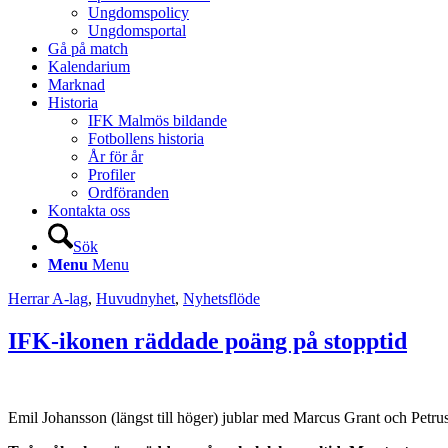
Ungdomspolicy
Ungdomsportal
Gå på match
Kalendarium
Marknad
Historia
IFK Malmös bildande
Fotbollens historia
År för år
Profiler
Ordföranden
Kontakta oss
Sök
Menu
Menu
Herrar A-lag
,
Huvudnyhet
,
Nyhetsflöde
IFK-ikonen räddade poäng på stopptid
Emil Johansson (längst till höger) jublar med Marcus Grant och Petrus S