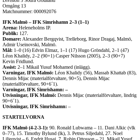
Division 3 Södra Götaland
Omgång 13
Matchnummer: 000092076
IFK Malmö – IFK Simrishamn 2–3 (1–1)
Arena:
Heleneholms IP.
Publik:
127.
Domare:
Alexander Bergqvist, Trelleborg, Rinor Dragaj, Malmö,
Admir Useinovski, Malmö.
Mål:
1–0 (16) Edvin Elmaz, 1–1 (17) Hugo Gröndahl, 2–1 (47)
Léon Khalidy, 2–2 (90+1) Casper Nilsson (2005), 2–3 (90+7)
Kevin Fridlund.
Assist:
2–1 Mikail Yusuf Mohamed (inlägg).
Varningar, IFK Malmö:
Léon Khalidy (56), Massab Khattab (83),
Dennis Mijac (materialförvaltare, 90+5), Dennis Mijac
(materialförvaltare, 90+6´1).
Varningar, IFK Simrishamn: –
Utvisningar, IFK Malmö:
Dennis Mijac (materialförvaltare, lindrig
90+6´1).
Utvisningar, IFK Simrishamn:
–
STARTELVORNA
IFK Malmö (4-2-3-1):
90. Ronald Lubwama – 11. Dani Alkic (vlk
0–77), 15. Timothy Bylund (lk), 3. Petrus Siljedahl, 27. Noel
Liljeqvist – 6. Endrit Husaj, 7. Robin Ottosson – 21. Mikail Yusuf