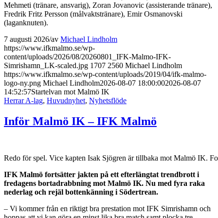
Mehmeti (tränare, ansvarig), Zoran Jovanovic (assisterande tränare),
Fredrik Fritz Persson (målvaktstränare), Emir Osmanovski
(laganknuten).
7 augusti 2026
/
av
Michael Lindholm
https://www.ifkmalmo.se/wp-
content/uploads/2026/08/20260801_IFK-Malmo-IFK-
Simrishamn_LK-scaled.jpg
1707
2560
Michael Lindholm
https://www.ifkmalmo.se/wp-content/uploads/2019/04/ifk-malmo-
logo-ny.png
Michael Lindholm
2026-08-07 18:00:00
2026-08-07
14:52:57
Startelvan mot Malmö IK
Herrar A-lag
,
Huvudnyhet
,
Nyhetsflöde
Inför Malmö IK – IFK Malmö
Redo för spel. Vice kapten Isak Sjögren är tillbaka mot Malmö IK. 
IFK Malmö fortsätter jakten på ett efterlängtat trendbrott i
fredagens bortadrabbning mot Malmö IK. Nu med fyra raka
nederlag och rejäl bottenkänning i Södertrean.
– Vi kommer från en riktigt bra prestation mot IFK Simrishamn och
hoppas att vi kan göra en minst lika bra match samt plocka tre