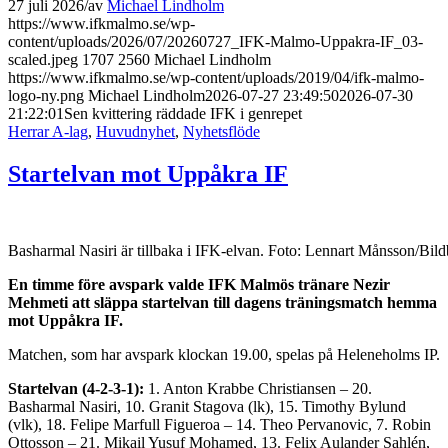
27 juli 2026
/
av
Michael Lindholm
https://www.ifkmalmo.se/wp-
content/uploads/2026/07/20260727_IFK-Malmo-Uppakra-IF_03-
scaled.jpeg
1707
2560
Michael Lindholm
https://www.ifkmalmo.se/wp-content/uploads/2019/04/ifk-malmo-
logo-ny.png
Michael Lindholm
2026-07-27 23:49:50
2026-07-30
21:22:01
Sen kvittering räddade IFK i genrepet
Herrar A-lag
,
Huvudnyhet
,
Nyhetsflöde
Startelvan mot Uppåkra IF
Basharmal Nasiri är tillbaka i IFK-elvan. Foto: Lennart Månsson/Bil
En timme före avspark valde IFK Malmös tränare Nezir
Mehmeti att släppa startelvan till dagens träningsmatch hemma
mot Uppåkra IF.
Matchen, som har avspark klockan 19.00, spelas på Heleneholms IP.
Startelvan (4-2-3-1):
1. Anton Krabbe Christiansen – 20.
Basharmal Nasiri, 10. Granit Stagova (lk), 15. Timothy Bylund
(vlk), 18. Felipe Marfull Figueroa – 14. Theo Pervanovic, 7. Robin
Ottosson – 21. Mikail Yusuf Mohamed, 13. Felix Aulander Sahlén,