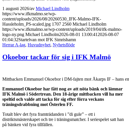
1 augusti 2026
/
av
Michael Lindholm
https://www.ifkmalmo.se/wp-
content/uploads/2026/08/20260530_IFK-Malmo-IFK-
Hassleholm_PS-scaled.jpg
1707
2560
Michael Lindholm
https://www.ifkmalmo.se/wp-content/uploads/2019/04/ifk-malmo-
logo-ny.png
Michael Lindholm
2026-08-01 13:00:41
2026-08-07
01:04:32
Startelvan mot IFK Simrishamn
Herrar A-lag
,
Huvudnyhet
,
Nyhetsflöde
Okoebor tackar för sig i IFK Malmö
Mittbacken Emmanuel Okoebor i DM-fajten mot Åkarps IF – hans end
Emmanuel Okoebor har fått nog av att nöta bänk och lämnar
IFK Malmö i Södertrean. Den 18-årige mittbacken vill ha mer
speltid och valde att tacka för sig efter förra veckans
träningsdrabbning mot Österlen FF.
Totalt blev det fyra framträdanden i ”di gule” – ett i
distriktsmästerskapet och tre i träningsmatcher. I seriespelet satt han
på bänken vid fyra tillfällen.