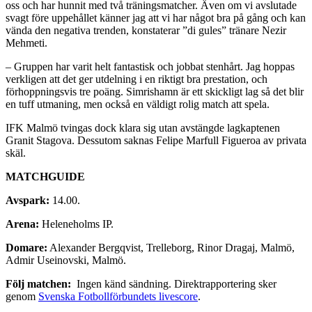
oss och har hunnit med två träningsmatcher. Även om vi avslutade
svagt före uppehållet känner jag att vi har något bra på gång och kan
vända den negativa trenden, konstaterar ”di gules” tränare Nezir
Mehmeti.
– Gruppen har varit helt fantastisk och jobbat stenhårt. Jag hoppas
verkligen att det ger utdelning i en riktigt bra prestation, och
förhoppningsvis tre poäng. Simrishamn är ett skickligt lag så det blir
en tuff utmaning, men också en väldigt rolig match att spela.
IFK Malmö tvingas dock klara sig utan avstängde lagkaptenen
Granit Stagova. Dessutom saknas Felipe Marfull Figueroa av privata
skäl.
MATCHGUIDE
Avspark:
14.00.
Arena:
Heleneholms IP.
Domare:
Alexander Bergqvist, Trelleborg, Rinor Dragaj, Malmö,
Admir Useinovski, Malmö.
Följ matchen:
Ingen känd sändning. Direktrapportering sker
genom
Svenska Fotbollförbundets livescore
.