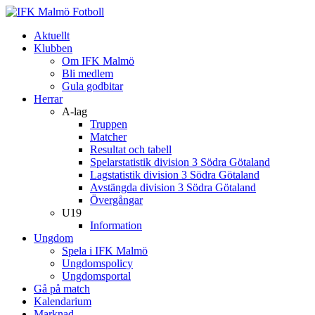
Aktuellt
Klubben
Om IFK Malmö
Bli medlem
Gula godbitar
Herrar
A-lag
Truppen
Matcher
Resultat och tabell
Spelarstatistik division 3 Södra Götaland
Lagstatistik division 3 Södra Götaland
Avstängda division 3 Södra Götaland
Övergångar
U19
Information
Ungdom
Spela i IFK Malmö
Ungdomspolicy
Ungdomsportal
Gå på match
Kalendarium
Marknad