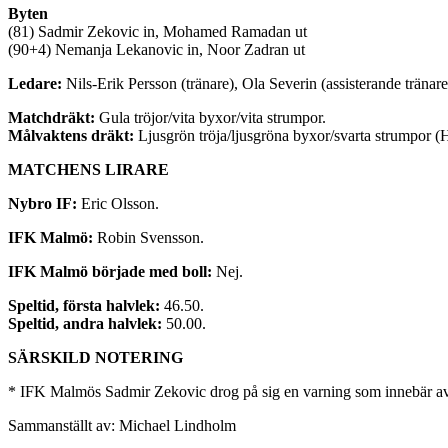
Byten
(81) Sadmir Zekovic in, Mohamed Ramadan ut
(90+4) Nemanja Lekanovic in, Noor Zadran ut
Ledare:
Nils-Erik Persson (tränare), Ola Severin (assisterande tränare
Matchdräkt:
Gula tröjor/vita byxor/vita strumpor.
Målvaktens dräkt:
Ljusgrön tröja/ljusgröna byxor/svarta strumpor (
MATCHENS LIRARE
Nybro IF:
Eric Olsson.
IFK Malmö:
Robin Svensson.
IFK Malmö började med boll:
Nej.
Speltid, första halvlek:
46.50.
Speltid, andra halvlek:
50.00.
SÄRSKILD NOTERING
* IFK Malmös Sadmir Zekovic drog på sig en varning som innebär a
Sammanställt av: Michael Lindholm