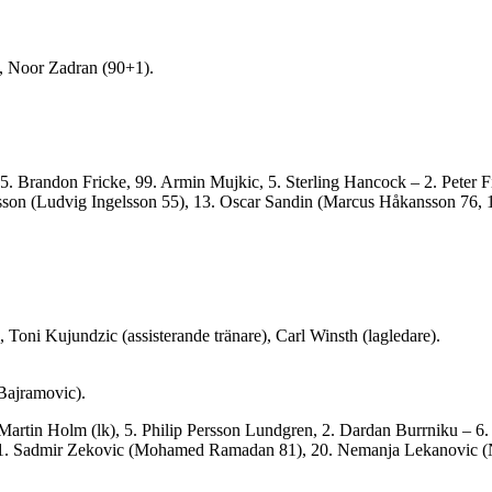
, Noor Zadran (90+1).
5.
Brandon Fricke,
99.
Armin Mujkic,
5.
Sterling Hancock –
2.
Peter F
sson (Ludvig Ingelsson 55),
13.
Oscar Sandin (Marcus Håkansson 76,
 Toni Kujundzic (assisterande tränare), Carl Winsth (lagledare).
 Bajramovic).
Martin Holm (lk), 5. Philip Persson Lundgren, 2. Dardan Burrniku – 6
11. Sadmir Zekovic (Mohamed Ramadan 81),
20.
Nemanja Lekanovic
(