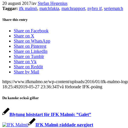
20 augusti 2017
/
av
Stefan Hegenius
Taggar:
ifk malmö
,
matchfakta
,
matchrapport
,
nybro if
,
seriematch
Share this entry
Share on Facebook
Share on X
Share on WhatsApp
Share on Pinterest
Share on LinkedIn
Share on Tumblr
Share on Vk
Share on Reddit
Share by Mail
https://www.ifkmalmo.se/wp-content/uploads/2016/01/ifk-malmo-log
18:25:49
2019-05-27 23:36:34
Två förlorade IFK-poäng
Du kanske också gillar
Blytung höststart för IFK Malmö: ”Galet”
IFK Malmö räddade oavgjort