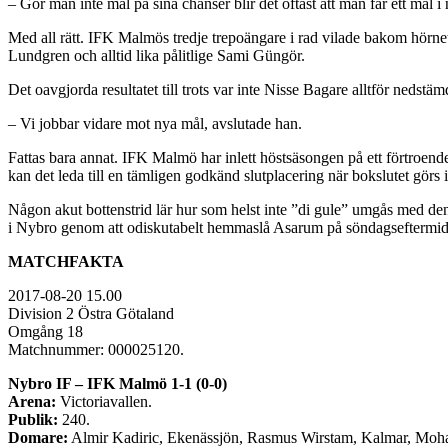
– Gör man inte mål på sina chanser blir det oftast att man får ett må
Med all rätt. IFK Malmös tredje trepoängare i rad vilade bakom hörn
Lundgren och alltid lika pålitlige Sami Güngör.
Det oavgjorda resultatet till trots var inte Nisse Bagare alltför nedstäm
– Vi jobbar vidare mot nya mål, avslutade han.
Fattas bara annat. IFK Malmö har inlett höstsäsongen på ett förtroende
kan det leda till en tämligen godkänd slutplacering när bokslutet görs i
Någon akut bottenstrid lär hur som helst inte ”di gule” umgås med d
i Nybro genom att odiskutabelt hemmaslå Asarum på söndagseftermid
MATCHFAKTA
2017-08-20 15.00
Division 2 Östra Götaland
Omgång 18
Matchnummer: 000025120.
Nybro IF – IFK Malmö 1-1 (0-0)
Arena:
Victoriavallen.
Publik:
240.
Domare:
Almir Kadiric, Ekenässjön, Rasmus Wirstam, Kalmar, Moh