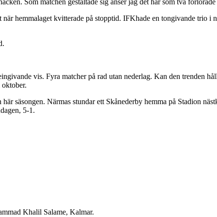
l i nacken. Som matchen gestaltade sig anser jag det här som två förlor
et när hemmalaget kvitterade på stopptid. IFKhade en tongivande trio 
d.
ingivande vis. Fyra matcher på rad utan nederlag. Kan den trenden hålla
 oktober.
en här säsongen. Närmas stundar ett Skånederby hemma på Stadion näst
dagen, 5-1.
ammad Khalil Salame, Kalmar.