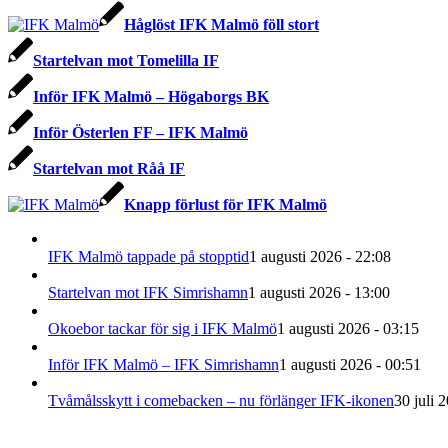
Håglöst IFK Malmö föll stort
Startelvan mot Tomelilla IF
Inför IFK Malmö – Högaborgs BK
Inför Österlen FF – IFK Malmö
Startelvan mot Råå IF
Knapp förlust för IFK Malmö
IFK Malmö tappade på stopptid
1 augusti 2026 - 22:08
Startelvan mot IFK Simrishamn
1 augusti 2026 - 13:00
Okoebor tackar för sig i IFK Malmö
1 augusti 2026 - 03:15
Inför IFK Malmö – IFK Simrishamn
1 augusti 2026 - 00:51
Tvåmålsskytt i comebacken – nu förlänger IFK-ikonen
30 juli 