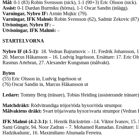
Mål:
0-1 (83) Robin Svensson (nick), 1-1 (90+3) Eric Olsson (nick).
Assist:
0-1 Dardan Burrniku (hörna), 1-1 Oscar Sandin (inlägg).
Varningar, Nybro IF:
Armin Mujkic (79).
Varningar, IFK Malmö:
Robin Svensson (62), Sadmir Zekovic (87)
Utvisningar, Nybro IF:
–
Utvisningar, IFK Malmö:
–
STARTELVORNA
Nybro IF (4-5-1):
18.
Vedran Bajramovic –
11.
Fredrik Johansson,
1
20.
Marcus Håkansson –
16.
Ludvig Ingelsson. Ersättare:
17.
Eric Ol
Rasmus Artebran,
27.
Alexander Kungsman (målvakt).
Byten
(55) Eric Olsson in, Ludvig Ingelsson ut
(76) Oscar Sandin in, Marcus Håkansson ut
Ledare:
Tommy Berg (tränare), Tobias Heiding (assisterande tränare),
Matchdräkt:
Rödvitrandiga tröjor/röda byxor/röda strumpor.
Målvaktens dräkt:
Svart tröja/svarta byxor/svarta strumpor (Vedran
IFK Malmö (4-2-3-1):
1. Henrik Bäckström –
14. Viktor Ivanov
,
15. 
Sami Güngör, 94. Noor Zadran – 7. Mohamed Ramadan. Ersättare: 
Hadzikadunic
,
16.
Maximiliano Ahumada Ferreira.