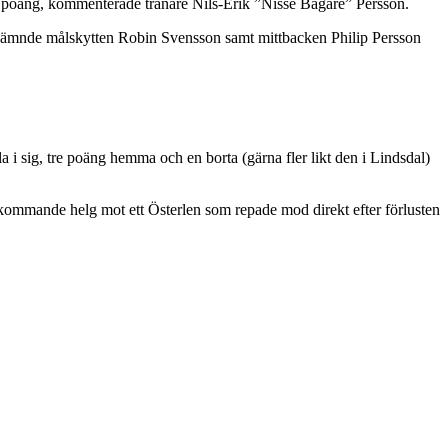
ade poäng, kommenterade tränare Nils-Erik ”Nisse Bagare” Persson.
i nämnde målskytten Robin Svensson samt mittbacken Philip Persson
 i sig, tre poäng hemma och en borta (gärna fler likt den i Lindsdal)
kommande helg mot ett Österlen som repade mod direkt efter förlusten