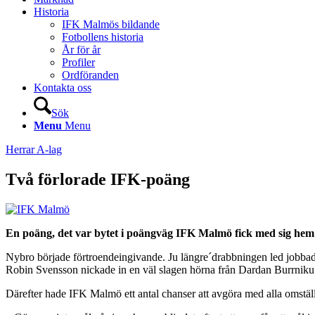
Historia
IFK Malmös bildande
Fotbollens historia
År för år
Profiler
Ordföranden
Kontakta oss
Sök
Menu
Menu
Herrar A-lag
Två förlorade IFK-poäng
En poäng, det var bytet i poängväg IFK Malmö fick med sig hem e
Nybro började förtroendeingivande. Ju längre´drabbningen led jobbade 
Robin Svensson nickade in en väl slagen hörna från Dardan Burrniku
Därefter hade IFK Malmö ett antal chanser att avgöra med alla omställ