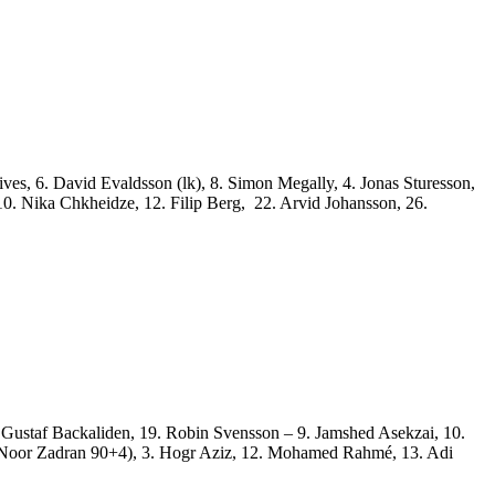
ives,
6.
David Evaldsson (lk),
8.
Simon Megally,
4.
Jonas Sturesson,
10.
Nika Chkheidze,
12.
Filip Berg,
22.
Arvid Johansson,
26.
. Gustaf Backaliden, 19. Robin Svensson – 9. Jamshed Asekzai, 10.
Noor Zadran 90+4), 3. Hogr Aziz, 12. Mohamed Rahmé,
13.
Adi