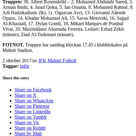
Truppen:
30. Albert Rosensköld – 2. Mohamed Abdulahi Saeed, 3.
Arman Ibishi, 4. Jusuf Qoku, 5. Ian Onamu, 8. Mohamed Rahmé, 9.
Adi Hadzikadunic (lk), 11. Oguzcan Avci, 13. Giovanni Allende
Opazo, 14. Khadar Mohamud Ali, 15. Savas Metovski, 16. Sajjad
Al-Khazaali, 17. Dylan Gomli, 18. Mikael Marques de Pombal
Vivar, 20. Maximiliano Ahumada Ferreira. Ledare: Erhad Zekic
(tränare), Ziad Al-Turkmani (tränare).
FOTNOT.
Truppen har samling klockan 17.45 i klubblokalen på
Malmö Stadion.
2 oktober 2017
/
av
IFK Malmö Fotboll
Taggar:
inför
Share this entry
Share on Facebook
Share on X
Share on WhatsApp
Share on Pinterest
Share on LinkedIn
Share on Tumblr
Share on Vk
Share on Reddit
Share by Mail