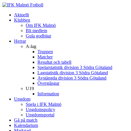
Aktuellt
Klubben
Om IFK Malmö
Bli medlem
Gula godbitar
Herrar
A-lag
Truppen
Matcher
Resultat och tabell
Spelarstatistik division 3 Södra Götaland
Lagstatistik division 3 Södra Götaland
Avstängda division 3 Södra Götaland
Övergångar
U19
Information
Ungdom
Spela i IFK Malmö
Ungdomspolicy
Ungdomsportal
Gå på match
Kalendarium
Marknad