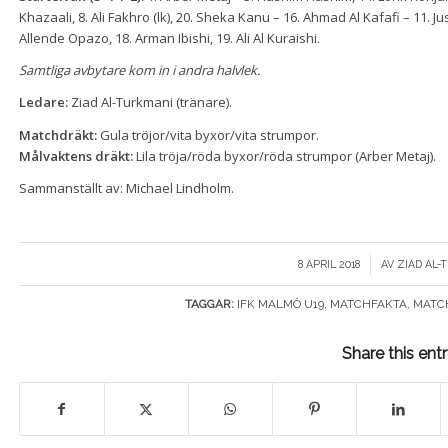
Khazaali, 8. Ali Fakhro (lk), 20. Sheka Kanu – 16. Ahmad Al Kafafi – 11. 
Allende Opazo, 18. Arman Ibishi, 19. Ali Al Kuraishi.
Samtliga avbytare kom in i andra halvlek.
Ledare:
Ziad Al-Turkmani (tränare).
Matchdräkt:
Gula tröjor/vita byxor/vita strumpor.
Målvaktens dräkt:
Lila tröja/röda byxor/röda strumpor (Arber Metaj).
Sammanställt av: Michael Lindholm.
/
8 APRIL 2018
AV
ZIAD AL
TAGGAR:
IFK MALMÖ U19
,
MATCHFAKTA
,
MATC
Share this ent