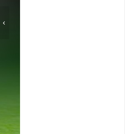
Han räds inte
seniorfotbollen