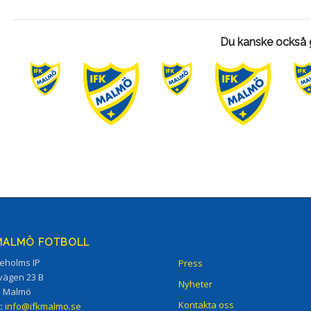
Du kanske också g
 MALMÖ FOTBOLL
eholms IP
Press
vägen 23 B
Nyheter
5 Malmö
Kontakta oss
t:
info@ifkmalmo.se