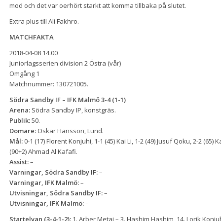
mod och det var oerhört starkt att komma tillbaka på slutet.
Extra plus till Ali Fakhro.
MATCHFAKTA
2018-04-08 14.00
Juniorlagsserien division 2 Östra (vår)
Omgång 1
Matchnummer: 130721005.
Södra Sandby IF – IFK Malmö 3-4 (1-1)
Arena:
Södra Sandby IP, konstgräs.
Publik:
50.
Domare:
Oskar Hansson, Lund.
Mål:
0-1 (17) Florent Konjuhi, 1-1 (45) Kai Li, 1-2 (49) Jusuf Qoku, 2-2 (65) 
(90+2) Ahmad Al Kafafi.
Assist:
–
Varningar, Södra Sandby IF:
–
Varningar, IFK Malmö:
–
Utvisningar, Södra Sandby IF:
–
Utvisningar, IFK Malmö:
–
Startelvan (3-4-1-2):
1. Arber Metaj – 3. Hashim Hashim, 14. Lorik Konjuh