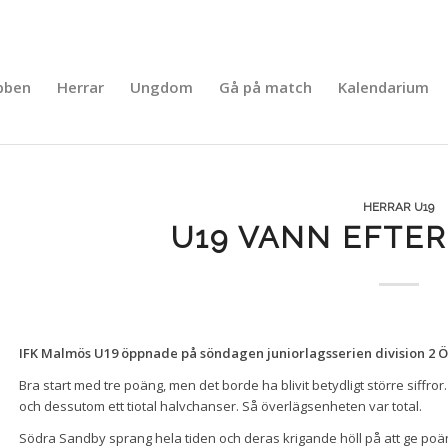
bben
Herrar
Ungdom
Gå på match
Kalendarium
HERRAR U19
U19 VANN EFTE
IFK Malmös U19 öppnade på söndagen juniorlagsserien division 2 Ös
Bra start med tre poäng, men det borde ha blivit betydligt större siffror.
och dessutom ett tiotal halvchanser. Så överlägsenheten var total.
Södra Sandby sprang hela tiden och deras krigande höll på att ge poäng 