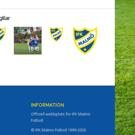
illar
INFORMATION
Officiell webbplats för IFK Malmö
Fotboll
© IFK Malmö Fotboll 1999-2026