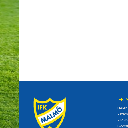
IFK
Helen
Ystad
214 4
E-pos