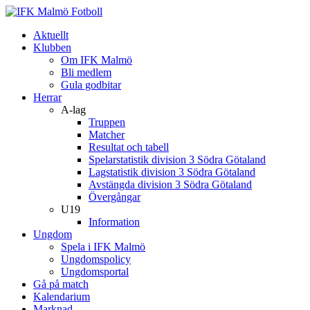
Aktuellt
Klubben
Om IFK Malmö
Bli medlem
Gula godbitar
Herrar
A-lag
Truppen
Matcher
Resultat och tabell
Spelarstatistik division 3 Södra Götaland
Lagstatistik division 3 Södra Götaland
Avstängda division 3 Södra Götaland
Övergångar
U19
Information
Ungdom
Spela i IFK Malmö
Ungdomspolicy
Ungdomsportal
Gå på match
Kalendarium
Marknad