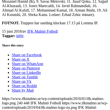
Mozamel Hamid (lk), 9. Savas Metovski, 11. Jusuf Qoku, 12. Sajjad
Al-Khazaali, 13. Jones Marecaldi, 14. Javid Rahmatullah, 16.
Ahmad Al Kafafi, 17. Mohammad Kamal, 18. Arman Ibishi, 19. Ali
Al Kuraishi, 20. Sheka Kanu. Ledare: Erhad Zekic tränare).
FOTNOT.
Truppen har samling klockan 17.15 på Lomma IP.
15 juni 2018
/
av
IFK Malmö Fotboll
Taggar:
inför
Share this entry
Share on Facebook
Share on X
Share on WhatsApp
Share on Pinterest
Share on LinkedIn
Share on Tumblr
Share on Vk
Share on Reddit
Share by Mail
https://www.ifkmalmo.se/wp-content/uploads/2016/01/ifk-malmo-
logo.png
240
448
IFK Malmö Fotboll
https://www.ifkmalmo.se/wp-
content/uploads/2019/04/ifk-malmo-logo-ny.png
IFK Malmö