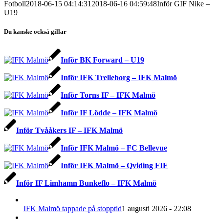
Fotboll
2018-06-15 04:14:31
2018-06-16 04:59:48
Inför GIF Nike –
U19
Du kanske också gillar
Inför BK Forward – U19
Inför IFK Trelleborg – IFK Malmö
Inför Torns IF – IFK Malmö
Inför IF Lödde – IFK Malmö
Inför Tvååkers IF – IFK Malmö
Inför IFK Malmö – FC Bellevue
Inför IFK Malmö – Qviding FIF
Inför IF Limhamn Bunkeflo – IFK Malmö
IFK Malmö tappade på stopptid
1 augusti 2026 - 22:08