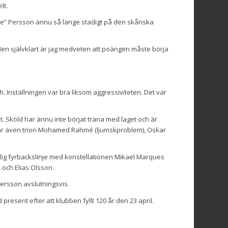
lt.
gare” Persson ännu så länge stadigt på den skånska
Men självklart är jag medveten att poängen måste börja
ch. Inställningen var bra liksom aggressiviteten. Det var
et. Sköld har ännu inte börjat träna med laget och är
n är även trion Mohamed Rahmé (ljumskproblem), Oskar
lig fyrbackslinje med konstellationen Mikael Marques
 och Elias Olsson.
Persson avslutningsvis.
esent efter att klubben fyllt 120 år den 23 april.