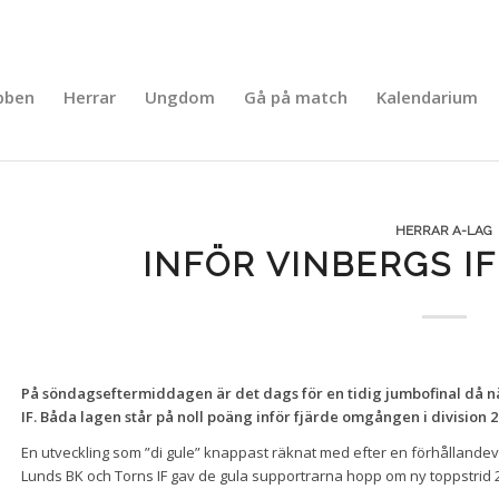
bben
Herrar
Ungdom
Gå på match
Kalendarium
HERRAR A-LAG
INFÖR VINBERGS IF
På söndagseftermiddagen är det dags för en tidig jumbofinal då
IF. Båda lagen står på noll poäng inför fjärde omgången i division 
En utveckling som ”di gule” knappast räknat med efter en förhållandev
Lunds BK och Torns IF gav de gula supportrarna hopp om ny toppstrid 