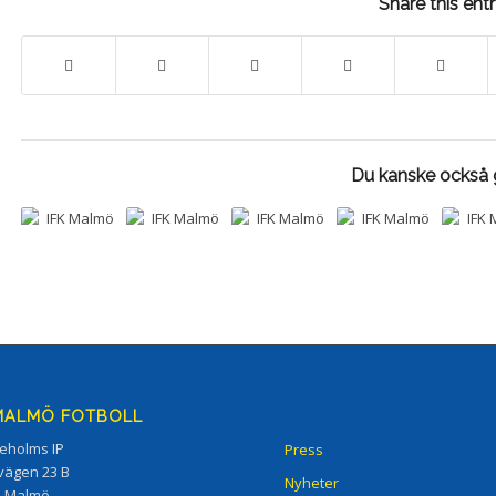
Share this ent
Du kanske också g
 MALMÖ FOTBOLL
eholms IP
Press
vägen 23 B
Nyheter
5 Malmö