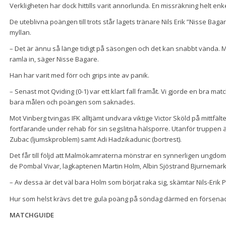
Verkligheten har dock hittills varit annorlunda. En missräkning helt enke
De uteblivna poängen till trots står lagets tränare Nils Erik ”Nisse Ba
myllan.
– Det är ännu så länge tidigt på säsongen och det kan snabbt vända. 
ramla in, säger Nisse Bagare.
Han har varit med förr och grips inte av panik.
– Senast mot Qviding (0-1) var ett klart fall framåt. Vi gjorde en bra mat
bara målen och poängen som saknades.
Mot Vinberg tvingas IFK alltjämt undvara viktige Victor Sköld på mittfält
fortfarande under rehab för sin segslitna hälsporre. Utanför truppe
Zubac (ljumskproblem) samt Adi Hadzikadunic (bortrest).
Det får till följd att Malmökamraterna mönstrar en synnerligen ungdom
de Pombal Vivar, lagkaptenen Martin Holm, Albin Sjöstrand Bjurnemark
– Av dessa är det väl bara Holm som börjat raka sig, skämtar Nils-Erik 
Hur som helst krävs det tre gula poäng på söndag därmed en försenad pr
MATCHGUIDE