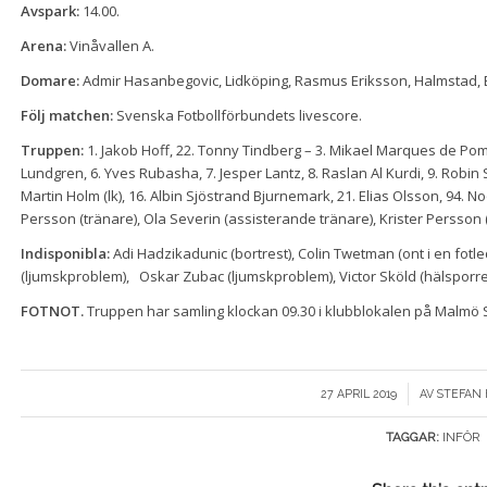
Avspark:
14.00.
Arena:
Vinåvallen A.
Domare:
Admir Hasanbegovic, Lidköping, Rasmus Eriksson, Halmstad, 
Följ matchen:
Svenska Fotbollförbundets livescore
.
Truppen:
1. Jakob Hoff, 22. Tonny Tindberg – 3. Mikael Marques de Pomb
Lundgren, 6. Yves Rubasha, 7. Jesper Lantz, 8. Raslan Al Kurdi, 9. Robin S
Martin Holm (lk), 16. Albin Sjöstrand Bjurnemark, 21. Elias Olsson, 94. N
Persson (tränare), Ola Severin (assisterande tränare), Krister Persson 
Indisponibla:
Adi Hadzikadunic (bortrest), Colin Twetman (ont i en fo
(ljumskproblem), Oskar Zubac (ljumskproblem), Victor Sköld (hälsporre
FOTNOT.
Truppen har samling klockan 09.30 i klubblokalen på Malmö 
/
27 APRIL 2019
AV
STEFAN
TAGGAR:
INFÖR