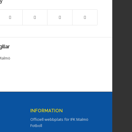
ry
illar
INFORMATION
Officiell webbplats för IFK Malmö
Fotboll