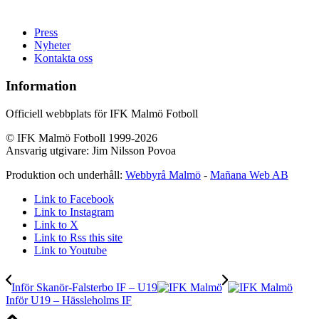
Press
Nyheter
Kontakta oss
Information
Officiell webbplats för IFK Malmö Fotboll
© IFK Malmö Fotboll 1999-2026
Ansvarig utgivare: Jim Nilsson Povoa
Produktion och underhåll:
Webbyrå Malmö
-
Mañana Web AB
Link to Facebook
Link to Instagram
Link to X
Link to Rss this site
Link to Youtube
Inför Skanör-Falsterbo IF – U19
Inför U19 – Hässleholms IF