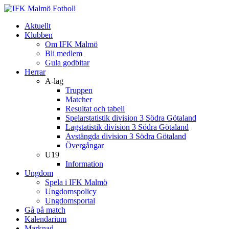
Aktuellt
Klubben
Om IFK Malmö
Bli medlem
Gula godbitar
Herrar
A-lag
Truppen
Matcher
Resultat och tabell
Spelarstatistik division 3 Södra Götaland
Lagstatistik division 3 Södra Götaland
Avstängda division 3 Södra Götaland
Övergångar
U19
Information
Ungdom
Spela i IFK Malmö
Ungdomspolicy
Ungdomsportal
Gå på match
Kalendarium
Marknad