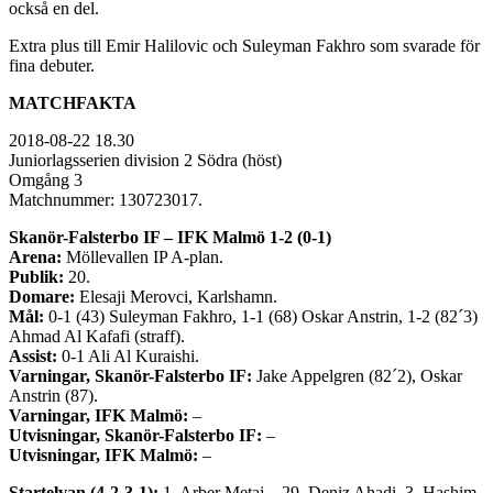
också en del.
Extra plus till Emir Halilovic och Suleyman Fakhro som svarade för
fina debuter.
MATCHFAKTA
2018-08-22 18.30
Juniorlagsserien division 2 Södra (höst)
Omgång 3
Matchnummer: 130723017.
Skanör-Falsterbo IF – IFK Malmö 1-2 (0-1)
Arena:
Möllevallen IP A-plan.
Publik:
20.
Domare:
Elesaji Merovci, Karlshamn.
Mål:
0-1 (43) Suleyman Fakhro, 1-1 (68) Oskar Anstrin, 1-2 (82´3)
Ahmad Al Kafafi (straff).
Assist:
0-1 Ali Al Kuraishi.
Varningar, Skanör-Falsterbo IF:
Jake Appelgren (82´2), Oskar
Anstrin (87).
Varningar, IFK Malmö:
–
Utvisningar, Skanör-Falsterbo IF:
–
Utvisningar, IFK Malmö:
–
Startelvan (4-2-3-1):
1. Arber Metaj – 29. Deniz Ahadi, 3. Hashim