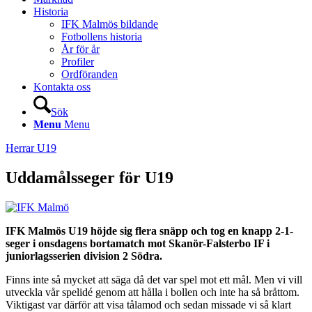
Historia
IFK Malmös bildande
Fotbollens historia
År för år
Profiler
Ordföranden
Kontakta oss
Sök
Menu
Menu
Herrar U19
Uddamålsseger för U19
IFK Malmös U19 höjde sig flera snäpp och tog en knapp 2-1-
seger i onsdagens bortamatch mot Skanör-Falsterbo IF i
juniorlagsserien division 2 Södra.
Finns inte så mycket att säga då det var spel mot ett mål. Men vi vill
utveckla vår spelidé genom att hålla i bollen och inte ha så bråttom.
Viktigast var därför att visa tålamod och sedan missade vi så klart