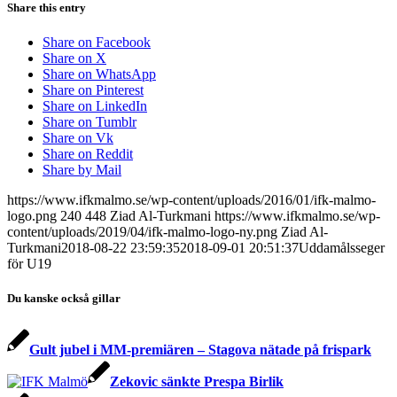
Share this entry
Share on Facebook
Share on X
Share on WhatsApp
Share on Pinterest
Share on LinkedIn
Share on Tumblr
Share on Vk
Share on Reddit
Share by Mail
https://www.ifkmalmo.se/wp-content/uploads/2016/01/ifk-malmo-
logo.png
240
448
Ziad Al-Turkmani
https://www.ifkmalmo.se/wp-
content/uploads/2019/04/ifk-malmo-logo-ny.png
Ziad Al-
Turkmani
2018-08-22 23:59:35
2018-09-01 20:51:37
Uddamålsseger
för U19
Du kanske också gillar
Gult jubel i MM-premiären – Stagova nätade på frispark
Zekovic sänkte Prespa Birlik