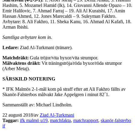
Hashim, 5. Mozamel Hamid (lk), 14. Giovanni Allende Opazo – 10.
Emir Halilovic, 7. Ahmad Farraj – 19. Ali Al Kuraishi, 17. Amin
Hassan Ahmed, 12. Jones Marecaldi – 9. Suleyman Fakhro.
Avbytare: 8. Ali Fakhro, 11. Sheka Kanu, 16. Ahmad Al Kafafi, 18.
Arman Ibishi.
Samtliga avbytare kom in.
Ledare:
Ziad Al-Turkmani (tränare).
Matchdräkt:
Gula tröjor/vita byxor/vita strumpor.
Målvaktens dräkt:
Vit träningströja/röda byxor/röda strumpor
(Arber Metaj).
SÄRSKILD NOTERING
* IFK Malmös 2-1-mål kom på straff efter att Ali Fakhro fällts av
Skanör-Falsterbos målvakt Jake Appelgren i minut 82´1.
Sammanställt av: Michael Lindholm.
22 augusti 2018
/
av
Ziad Al-Turkmani
Taggar:
ifk malmö u19
,
matchfakta
,
matchrapport
,
skanör-falsterbo
if