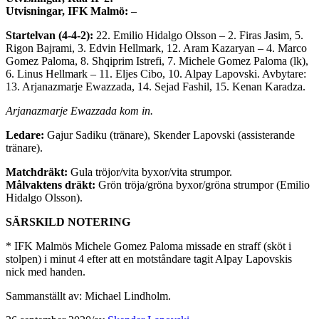
Utvisningar, IFK Malmö:
–
Startelvan (4-4-2):
22. Emilio Hidalgo Olsson – 2. Firas Jasim, 5.
Rigon Bajrami, 3. Edvin Hellmark, 12. Aram Kazaryan – 4. Marco
Gomez Paloma, 8. Shqiprim Istrefi, 7. Michele Gomez Paloma (lk),
6. Linus Hellmark – 11. Eljes Cibo, 10. Alpay Lapovski. Avbytare:
13. Arjanazmarje Ewazzada, 14. Sejad Fashil, 15. Kenan Karadza.
Arjanazmarje Ewazzada kom in.
Ledare:
Gajur Sadiku (tränare), Skender Lapovski (assisterande
tränare).
Matchdräkt:
Gula tröjor/vita byxor/vita strumpor.
Målvaktens dräkt:
Grön tröja/gröna byxor/gröna strumpor (Emilio
Hidalgo Olsson).
SÄRSKILD NOTERING
* IFK Malmös Michele Gomez Paloma missade en straff (sköt i
stolpen) i minut 4 efter att en motståndare tagit Alpay Lapovskis
nick med handen.
Sammanställt av: Michael Lindholm.