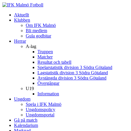
Aktuellt
Klubben
Om IFK Malmö
Bli medlem
Gula godbitar
Herrar
A-lag
Truppen
Matcher
Resultat och tabell
Spelarstatistik division 3 Södra Götaland
Lagstatistik division 3 Södra Götaland
Avstängda division 3 Södra Götaland
Övergångar
U19
Information
Ungdom
Spela i IFK Malmö
Ungdomspolicy
Ungdomsportal
Gå på match
Kalendarium
Marknad