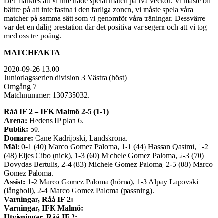
Det märktes att vi inte hade spelat match på två veckor. Vi måste bli
bättre på att inte fastna i den farliga zonen, vi måste spela våra
matcher på samma sätt som vi genomför våra träningar. Dessvärre
var det en dålig prestation där det positiva var segern och att vi tog
med oss tre poäng.
MATCHFAKTA
2020-09-26 13.00
Juniorlagsserien division 3 Västra (höst)
Omgång 7
Matchnummer: 130735032.
Råå IF 2 – IFK Malmö 2-5 (1-1)
Arena:
Hedens IP plan 6.
Publik:
50.
Domare:
Cane Kadrijoski, Landskrona.
Mål:
0-1 (40) Marco Gomez Paloma, 1-1 (44) Hassan Qasimi, 1-2
(48) Eljes Cibo (nick), 1-3 (60) Michele Gomez Paloma, 2-3 (70)
Dovydas Bertulis, 2-4 (83) Michele Gomez Paloma, 2-5 (88) Marco
Gomez Paloma.
Assist:
1-2 Marco Gomez Paloma (hörna), 1-3 Alpay Lapovski
(långboll), 2-4 Marco Gomez Paloma (passning).
Varningar, Råå IF 2:
–
Varningar, IFK Malmö:
–
Utvisningar, Råå IF 2:
–