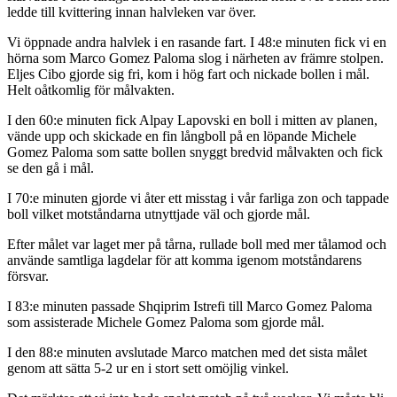
ledde till kvittering innan halvleken var över.
Vi öppnade andra halvlek i en rasande fart. I 48:e minuten fick vi en
hörna som Marco Gomez Paloma slog i närheten av främre stolpen.
Eljes Cibo gjorde sig fri, kom i hög fart och nickade bollen i mål.
Helt oåtkomlig för målvakten.
I den 60:e minuten fick Alpay Lapovski en boll i mitten av planen,
vände upp och skickade en fin långboll på en löpande Michele
Gomez Paloma som satte bollen snyggt bredvid målvakten och fick
se den gå i mål.
I 70:e minuten gjorde vi åter ett misstag i vår farliga zon och tappade
boll vilket motståndarna utnyttjade väl och gjorde mål.
Efter målet var laget mer på tårna, rullade boll med mer tålamod och
använde samtliga lagdelar för att komma igenom motståndarens
försvar.
I 83:e minuten passade Shqiprim Istrefi till Marco Gomez Paloma
som assisterade Michele Gomez Paloma som gjorde mål.
I den 88:e minuten avslutade Marco matchen med det sista målet
genom att sätta 5-2 ur en i stort sett omöjlig vinkel.