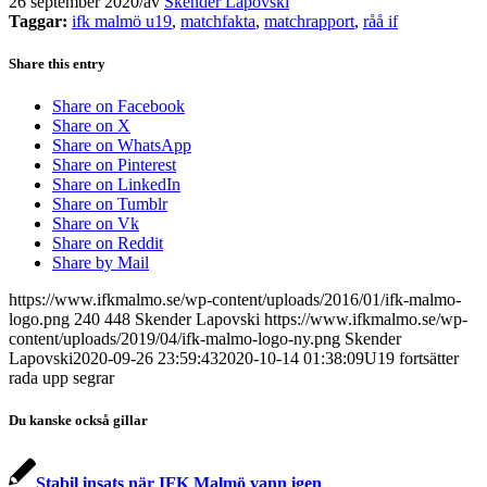
26 september 2020
/
av
Skender Lapovski
Taggar:
ifk malmö u19
,
matchfakta
,
matchrapport
,
råå if
Share this entry
Share on Facebook
Share on X
Share on WhatsApp
Share on Pinterest
Share on LinkedIn
Share on Tumblr
Share on Vk
Share on Reddit
Share by Mail
https://www.ifkmalmo.se/wp-content/uploads/2016/01/ifk-malmo-
logo.png
240
448
Skender Lapovski
https://www.ifkmalmo.se/wp-
content/uploads/2019/04/ifk-malmo-logo-ny.png
Skender
Lapovski
2020-09-26 23:59:43
2020-10-14 01:38:09
U19 fortsätter
rada upp segrar
Du kanske också gillar
Stabil insats när IFK Malmö vann igen