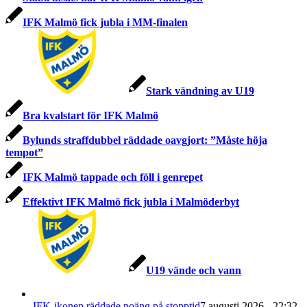
IFK Malmö fick jubla i MM-finalen
Stark vändning av U19
Bra kvalstart för IFK Malmö
Bylunds straffdubbel räddade oavgjort: ”Måste höja
tempot”
IFK Malmö tappade och föll i genrepet
Effektivt IFK Malmö fick jubla i Malmöderbyt
U19 vände och vann
IFK-ikonen räddade poäng på stopptid
7 augusti 2026 - 22:32