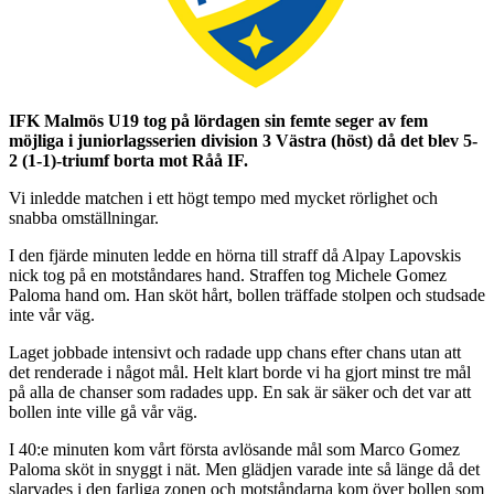
IFK Malmös U19 tog på lördagen sin femte seger av fem
möjliga i juniorlagsserien division 3 Västra (höst) då det blev 5-
2 (1-1)-triumf borta mot Råå IF.
Vi inledde matchen i ett högt tempo med mycket rörlighet och
snabba omställningar.
I den fjärde minuten ledde en hörna till straff då Alpay Lapovskis
nick tog på en motståndares hand. Straffen tog Michele Gomez
Paloma hand om. Han sköt hårt, bollen träffade stolpen och studsade
inte vår väg.
Laget jobbade intensivt och radade upp chans efter chans utan att
det renderade i något mål. Helt klart borde vi ha gjort minst tre mål
på alla de chanser som radades upp. En sak är säker och det var att
bollen inte ville gå vår väg.
I 40:e minuten kom vårt första avlösande mål som Marco Gomez
Paloma sköt in snyggt i nät. Men glädjen varade inte så länge då det
slarvades i den farliga zonen och motståndarna kom över bollen som