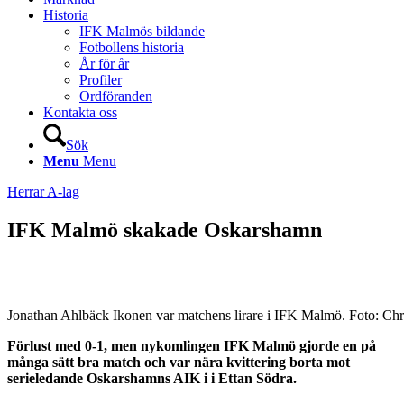
Historia
IFK Malmös bildande
Fotbollens historia
År för år
Profiler
Ordföranden
Kontakta oss
Sök
Menu
Menu
Herrar A-lag
IFK Malmö skakade Oskarshamn
Jonathan Ahlbäck Ikonen var matchens lirare i IFK Malmö. Foto: Chr
Förlust med 0-1, men nykomlingen IFK Malmö gjorde en på
många sätt bra match och var nära kvittering borta mot
serieledande Oskarshamns AIK i i Ettan Södra.