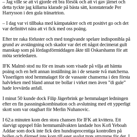
– Jag ville se att vi gjorde ett bra försök och att vi gav järnet och
detta tyckte jag killarna klarade på bästa sätt, konstaterade Per
Harrysson i den gula tränartrion.
– I dag var vi tillbaka med kämpatakter och ett positivt go och det
var definitivt nära att vi fick med oss poäng.
Efter tre raka förluster och med tongivande spelare indisponibla på
grund av avstängning och skador var det ett något decimerat gult
manskap som på lördagsförmiddagen åkte till Oskarshamn för att
möta serieledaren.
IFK Malmö stod nu för en insats som visade på vilja att hämta
poäng och en helt annan inställning än i de senaste två matcherna.
Visserligen stod hemmalaget för de vassaste chanserna i den första
halvleken med bland annat tre bollar i virket men även ”di gule”
hade lovvärda anfall.
I minut 50 kunde dock Filip Jägerbrink ge hemmalaget ledningen
efter en fin passningskombination och avslutning med ett ypperligt
skott som var otagbart för Merlin Nuhanovic.
I 62:a minuten kom den stora chansen för IFK att kvittera. Ett
slarvigt uppspel från hemmamålvakten landade hos Kofi Yeboah
Addae som dock inte fick den hundraprocentiga kontrollen på
bollen och därmed inte kom till eget avslut trots utrymme för det. I