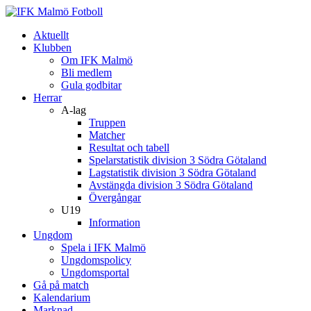
Aktuellt
Klubben
Om IFK Malmö
Bli medlem
Gula godbitar
Herrar
A-lag
Truppen
Matcher
Resultat och tabell
Spelarstatistik division 3 Södra Götaland
Lagstatistik division 3 Södra Götaland
Avstängda division 3 Södra Götaland
Övergångar
U19
Information
Ungdom
Spela i IFK Malmö
Ungdomspolicy
Ungdomsportal
Gå på match
Kalendarium
Marknad