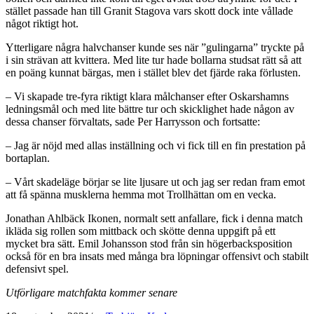
stället passade han till Granit Stagova vars skott dock inte vållade
något riktigt hot.
Ytterligare några halvchanser kunde ses när ”gulingarna” tryckte på
i sin strävan att kvittera. Med lite tur hade bollarna studsat rätt så att
en poäng kunnat bärgas, men i stället blev det fjärde raka förlusten.
– Vi skapade tre-fyra riktigt klara målchanser efter Oskarshamns
ledningsmål och med lite bättre tur och skicklighet hade någon av
dessa chanser förvaltats, sade Per Harrysson och fortsatte:
– Jag är nöjd med allas inställning och vi fick till en fin prestation på
bortaplan.
– Vårt skadeläge börjar se lite ljusare ut och jag ser redan fram emot
att få spänna musklerna hemma mot Trollhättan om en vecka.
Jonathan Ahlbäck Ikonen, normalt sett anfallare, fick i denna match
ikläda sig rollen som mittback och skötte denna uppgift på ett
mycket bra sätt. Emil Johansson stod från sin högerbacksposition
också för en bra insats med många bra löpningar offensivt och stabilt
defensivt spel.
Utförligare matchfakta kommer senare