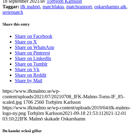
18 september 2021
/
av
Torbjörn Karlsson
Taggar:
ifk malmö
,
matchfakta
,
matchrapport
,
oskarshamns aik
,
seriematch
Share this entry
Share on Facebook
Share on X
Share on WhatsApp
Share on Pinterest
Share on LinkedIn
Share on Tumblr
Share on Vk
Share on Reddit
Share by Mail
https://www.ifkmalmo.se/wp-
content/uploads/2021/07/20210708_IFK-Malmo-Torns-IF_85-
scaled.jpg
1706
2560
Torbjörn Karlsson
https://www.ifkmalmo.se/wp-content/uploads/2019/04/ifk-malmo-
logo-ny.png
Torbjörn Karlsson
2021-09-18 21:53:11
2021-12-01
03:10:22
IFK Malmö skakade Oskarshamn
Du kanske också gillar