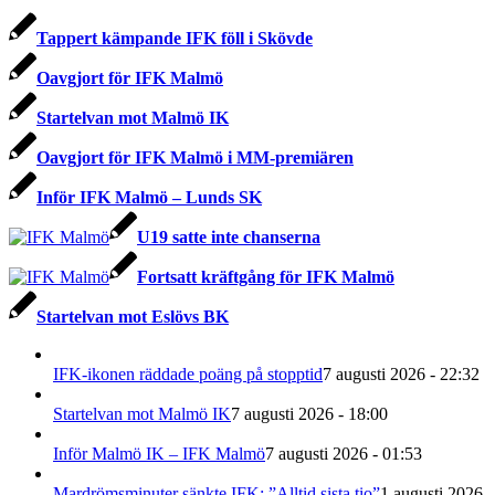
Tappert kämpande IFK föll i Skövde
Oavgjort för IFK Malmö
Startelvan mot Malmö IK
Oavgjort för IFK Malmö i MM-premiären
Inför IFK Malmö – Lunds SK
U19 satte inte chanserna
Fortsatt kräftgång för IFK Malmö
Startelvan mot Eslövs BK
IFK-ikonen räddade poäng på stopptid
7 augusti 2026 - 22:32
Startelvan mot Malmö IK
7 augusti 2026 - 18:00
Inför Malmö IK – IFK Malmö
7 augusti 2026 - 01:53
Mardrömsminuter sänkte IFK: ”Alltid sista tio”
1 augusti 2026