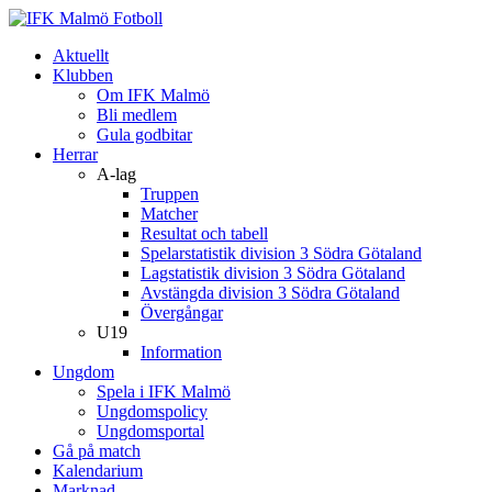
Aktuellt
Klubben
Om IFK Malmö
Bli medlem
Gula godbitar
Herrar
A-lag
Truppen
Matcher
Resultat och tabell
Spelarstatistik division 3 Södra Götaland
Lagstatistik division 3 Södra Götaland
Avstängda division 3 Södra Götaland
Övergångar
U19
Information
Ungdom
Spela i IFK Malmö
Ungdomspolicy
Ungdomsportal
Gå på match
Kalendarium
Marknad