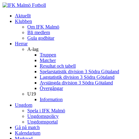
Aktuellt
Klubben
Om IFK Malmö
Bli medlem
Gula godbitar
Herrar
A-lag
Truppen
Matcher
Resultat och tabell
Spelarstatistik division 3 Södra Götaland
Lagstatistik division 3 Södra Götaland
Avstängda division 3 Södra Götaland
Övergångar
U19
Information
Ungdom
Spela i IFK Malmö
Ungdomspolicy
Ungdomsportal
Gå på match
Kalendarium
Marknad