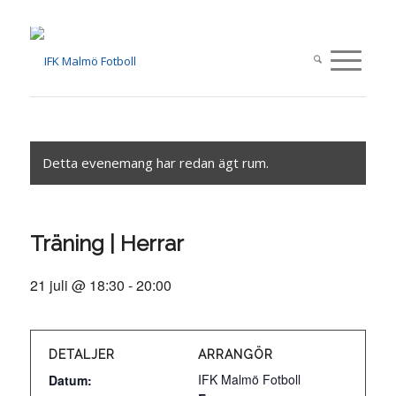
Detta evenemang har redan ägt rum.
Träning | Herrar
21 juli @ 18:30
-
20:00
DETALJER
ARRANGÖR
IFK Malmö Fotboll
Datum: