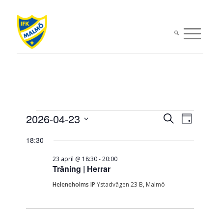
Evenemang
Evenema
Evene
2026-04-23
Sök
Dag
vynavi
Search
Välj
för
18:30
datum.
and
23
Views
23 april @ 18:30
-
20:00
Träning | Herrar
april,
Navigati
Heleneholms IP
Ystadvägen 23 B, Malmö
2026