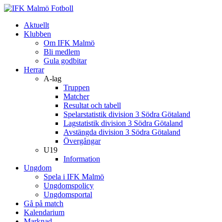
Aktuellt
Klubben
Om IFK Malmö
Bli medlem
Gula godbitar
Herrar
A-lag
Truppen
Matcher
Resultat och tabell
Spelarstatistik division 3 Södra Götaland
Lagstatistik division 3 Södra Götaland
Avstängda division 3 Södra Götaland
Övergångar
U19
Information
Ungdom
Spela i IFK Malmö
Ungdomspolicy
Ungdomsportal
Gå på match
Kalendarium
Marknad