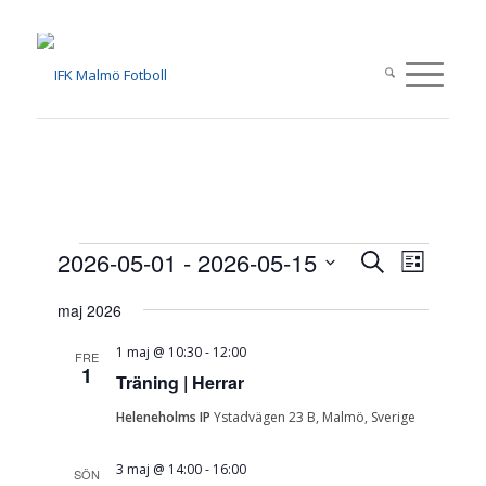
Evenemang
Evenema
Evene
2026-05-01
 - 
2026-05-15
Sök
Lista
vynavi
Search
Välj
maj 2026
datum.
and
Views
1 maj @ 10:30
-
12:00
FRE
1
Träning | Herrar
Navigati
Heleneholms IP
Ystadvägen 23 B, Malmö, Sverige
3 maj @ 14:00
-
16:00
SÖN